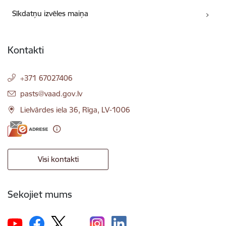
Sīkdatņu izvēles maiņa
Kontakti
+371 67027406
E-pasts:
pasts@vaad.gov.lv
Lielvārdes iela 36, Rīga, LV-1006
Visi kontakti
Sekojiet mums