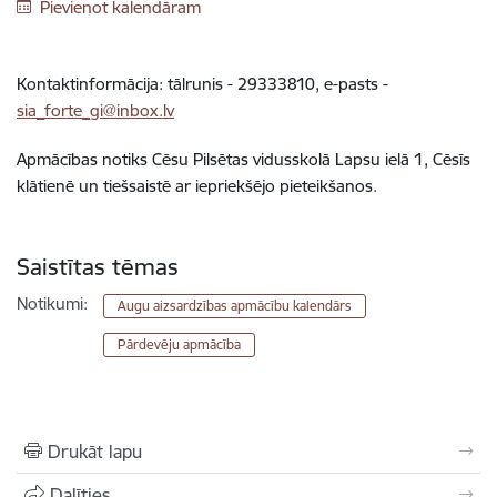
Pievienot kalendāram
Kontaktinformācija: tālrunis -
29333810
, e-pasts -
sia_forte_gi@inbox.lv
Apmācības notiks Cēsu Pilsētas vidusskolā Lapsu ielā 1, Cēsīs
klātienē un tiešsaistē ar iepriekšējo pieteikšanos.
Saistītas tēmas
Notikumi:
Augu aizsardzības apmācību kalendārs
Pārdevēju apmācība
Drukāt lapu
Dalīties