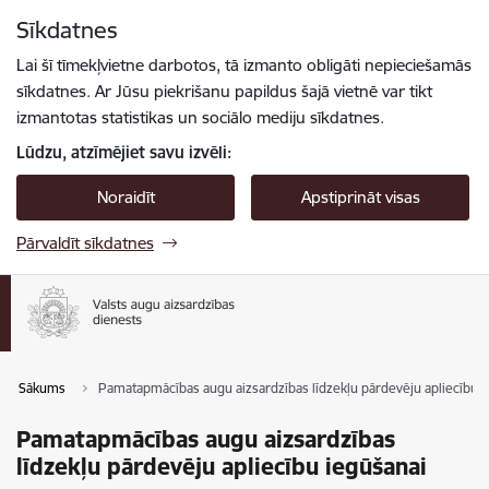
Pāriet uz lapas saturu
Sīkdatnes
Spied
lai meklētu
Enter
Lai šī tīmekļvietne darbotos, tā izmanto obligāti nepieciešamās
sīkdatnes. Ar Jūsu piekrišanu papildus šajā vietnē var tikt
izmantotas statistikas un sociālo mediju sīkdatnes.
Lūdzu, atzīmējiet savu izvēli:
Noraidīt
Apstiprināt visas
Pārvaldīt sīkdatnes
Sākums
Pamatapmācības augu aizsardzības līdzekļu pārdevēju apliecību i
Pamatapmācības augu aizsardzības
līdzekļu pārdevēju apliecību iegūšanai