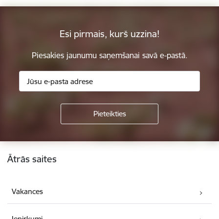
Esi pirmais, kurš uzzina!
Piesakies jaunumu saņemšanai savā e-pastā.
Kājene
Ātrās saites
Vakances
Iepirkumi