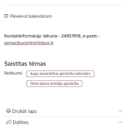
Pievienot kalendāram
Kontaktinformācija: tālrunis - 24957818, e-pasts -
apmacibucentrs@inbox.lv
Saistītas tēmas
Notikumi:
Augu aizsardzības apmācību kalendārs
Otrās klases lietotāju apmācība
Drukāt lapu
Dalīties