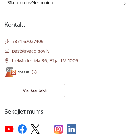
Sīkdatņu izvēles maiņa
Kontakti
+371 67027406
E-pasts:
pasts@vaad.gov.lv
Lielvārdes iela 36, Rīga, LV-1006
Visi kontakti
Sekojiet mums