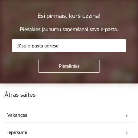
Esi pirmais, kurš uzzina!
Piesakies jaunumu saņemšanai savā e-pastā.
Kājene
Ātrās saites
Vakances
Iepirkumi