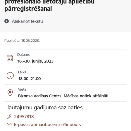
profesionālo lietotāju apliecību
pārreģistrēšanai
Atskaņot tekstu
Publicēts: 18.05.2023.
Datums
16.–30. jūnijs, 2023
Laiks
18.00–21.00
Vieta
Biznesa Vadības Centrs, Mācības notiek attālināti
Jautājumu gadījumā sazināties:
24957818
E-pasts: apmacibucentrs@inbox.lv