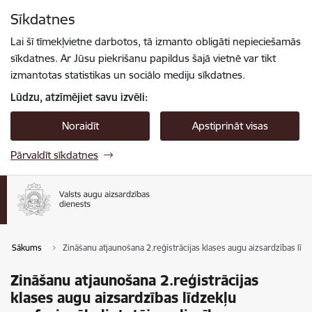
Pāriet uz lapas saturu
Sīkdatnes
Spied
lai meklētu
Enter
Lai šī tīmekļvietne darbotos, tā izmanto obligāti nepieciešamās
sīkdatnes. Ar Jūsu piekrišanu papildus šajā vietnē var tikt
izmantotas statistikas un sociālo mediju sīkdatnes.
Lūdzu, atzīmējiet savu izvēli:
Noraidīt
Apstiprināt visas
Pārvaldīt sīkdatnes
Sākums
Zināšanu atjaunošana 2.reģistrācijas klases augu aizsardzības līdz
Zināšanu atjaunošana 2.reģistrācijas
klases augu aizsardzības līdzekļu