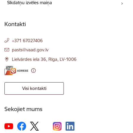
Sīkdatņu izvēles maiņa
Kontakti
+371 67027406
E-pasts:
pasts@vaad.gov.lv
Lielvārdes iela 36, Rīga, LV-1006
Visi kontakti
Sekojiet mums