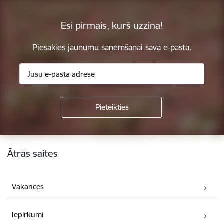
Esi pirmais, kurš uzzina!
Piesakies jaunumu saņemšanai savā e-pastā.
Kājene
Ātrās saites
Vakances
Iepirkumi