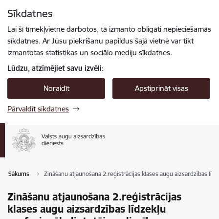
Pāriet uz lapas saturu
Sīkdatnes
Spied
lai meklētu
Enter
Lai šī tīmekļvietne darbotos, tā izmanto obligāti nepieciešamās
sīkdatnes. Ar Jūsu piekrišanu papildus šajā vietnē var tikt
izmantotas statistikas un sociālo mediju sīkdatnes.
Lūdzu, atzīmējiet savu izvēli:
Noraidīt
Apstiprināt visas
Pārvaldīt sīkdatnes
Sākums
Zināšanu atjaunošana 2.reģistrācijas klases augu aizsardzības līdz
Zināšanu atjaunošana 2.reģistrācijas
klases augu aizsardzības līdzekļu