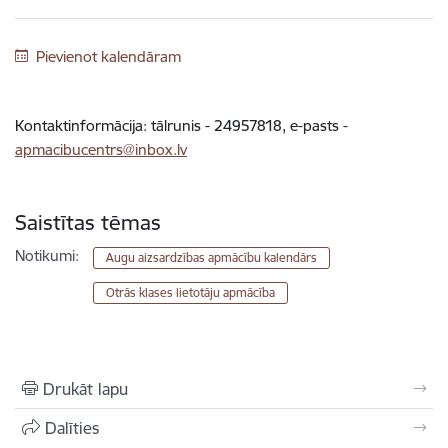
Pievienot kalendāram
Kontaktinformācija: tālrunis - 24957818, e-pasts -
apmacibucentrs@inbox.lv
Saistītas tēmas
Notikumi:
Augu aizsardzības apmācību kalendārs
Otrās klases lietotāju apmācība
Drukāt lapu
Dalīties