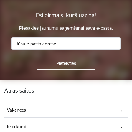
Esi pirmais, kurš uzzina!
Piesakies jaunumu saņemšanai savā e-pastā.
Kājene
Ātrās saites
Vakances
Iepirkumi