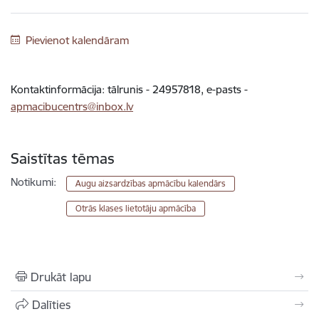
Pievienot kalendāram
Kontaktinformācija: tālrunis - 24957818, e-pasts -
apmacibucentrs@inbox.lv
Saistītas tēmas
Notikumi:
Augu aizsardzības apmācību kalendārs
Otrās klases lietotāju apmācība
Drukāt lapu
Dalīties