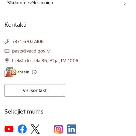
Sīkdatņu izvēles maiņa
Kontakti
+371 67027406
E-pasts:
pasts@vaad.gov.lv
Lielvārdes iela 36, Rīga, LV-1006
Visi kontakti
Sekojiet mums