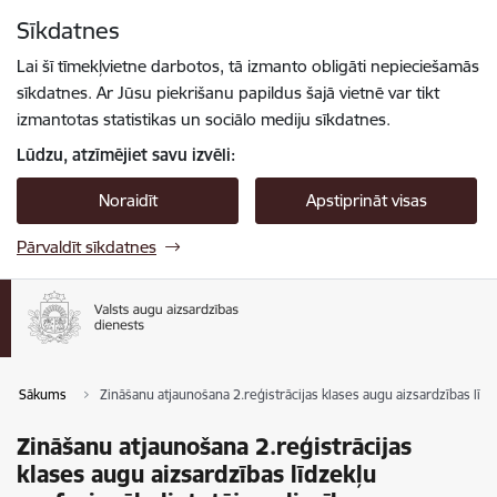
Pāriet uz lapas saturu
Sīkdatnes
Spied
lai meklētu
Enter
Lai šī tīmekļvietne darbotos, tā izmanto obligāti nepieciešamās
sīkdatnes. Ar Jūsu piekrišanu papildus šajā vietnē var tikt
izmantotas statistikas un sociālo mediju sīkdatnes.
Lūdzu, atzīmējiet savu izvēli:
Noraidīt
Apstiprināt visas
Pārvaldīt sīkdatnes
Sākums
Zināšanu atjaunošana 2.reģistrācijas klases augu aizsardzības līdz
Zināšanu atjaunošana 2.reģistrācijas
klases augu aizsardzības līdzekļu