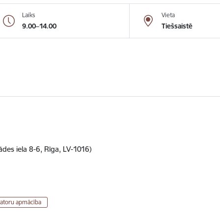
Laiks
Vieta
9.00–14.00
Tiešsaistē
des iela 8-6, Rīga, LV-1016)
atoru apmācība