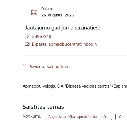
Datums
26. augusts, 2025
Jautājumu gadījumā sazināties:
24957818
E-pasts: apmacibucentrs@inbox.lv
Pievienot kalendāram
Apmācību veicējs: SIA "Biznesa vadības centrs" (Esplanā
Saistītas tēmas
Notikumi:
Augu aizsardzības apmācību kalendārs
Oper