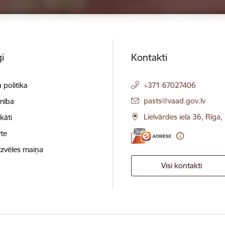
i
Kontakti
 politika
+371 67027406
E-pasts:
pasts@vaad.gov.lv
mība
Lielvārdes iela 36, Rīga
ikāti
te
izvēles maiņa
Visi kontakti