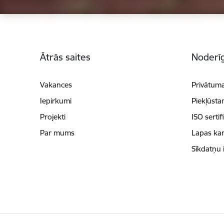
Kājene
Ātrās saites
Noderīg
Vakances
Privātuma
Iepirkumi
Piekļūsta
Projekti
ISO sertif
Par mums
Lapas kar
Sīkdatņu 