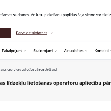
iešamās sīkdatnes. Ar Jūsu piekrišanu papildus šajā vietnē var tikt i
Pārvaldīt sīkdatnes
Pakalpojumi
Skaidrojumi
Aktualitātes
Kontakti
šanas operatoru apliecību pārreģistrēšanai
s līdzekļu lietošanas operatoru apliecību pā