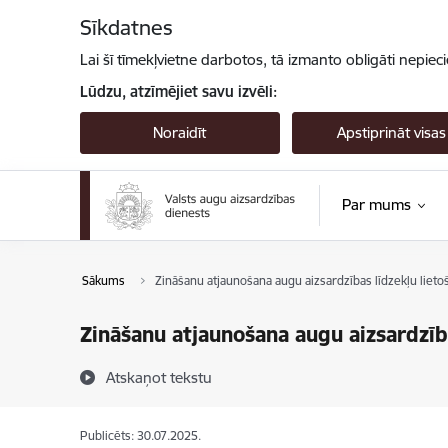
Pāriet uz lapas saturu
Sīkdatnes
Lai šī tīmekļvietne darbotos, tā izmanto obligāti nepiec
Lūdzu, atzīmējiet savu izvēli:
Noraidīt
Apstiprināt visas
Par mums
Sākums
Zināšanu atjaunošana augu aizsardzības līdzekļu lieto
Zināšanu atjaunošana augu aizsardzība
Atskaņot tekstu
Publicēts: 30.07.2025.