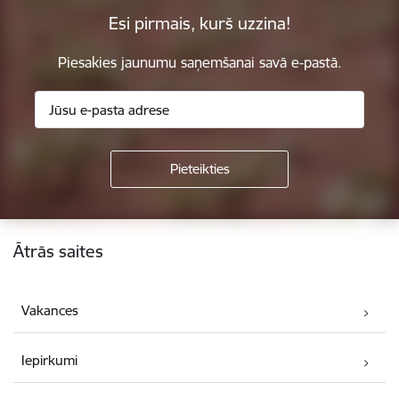
Esi pirmais, kurš uzzina!
Piesakies jaunumu saņemšanai savā e-pastā.
Kājene
Ātrās saites
Vakances
Iepirkumi