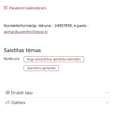
Pievienot kalendāram
Kontaktinformācija: tālrunis - 24957818, e-pasts -
apmacibucentrs@inbox.lv
Saistītas tēmas
Notikumi:
Augu aizsardzības apmācību kalendārs
Operatoru apmācība
Drukāt lapu
Dalīties