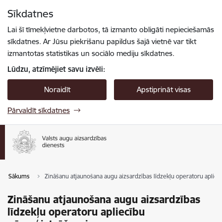
Pāriet uz lapas saturu
Sīkdatnes
Spied
lai meklētu
Enter
Lai šī tīmekļvietne darbotos, tā izmanto obligāti nepieciešamās
sīkdatnes. Ar Jūsu piekrišanu papildus šajā vietnē var tikt
izmantotas statistikas un sociālo mediju sīkdatnes.
Lūdzu, atzīmējiet savu izvēli:
Noraidīt
Apstiprināt visas
Pārvaldīt sīkdatnes
Sākums
Zināšanu atjaunošana augu aizsardzības līdzekļu operatoru apliec
Zināšanu atjaunošana augu aizsardzības
līdzekļu operatoru apliecību