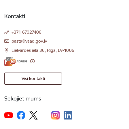
Kontakti
+371 67027406
E-pasts:
pasts@vaad.gov.lv
Lielvārdes iela 36, Rīga, LV-1006
Visi kontakti
Sekojiet mums