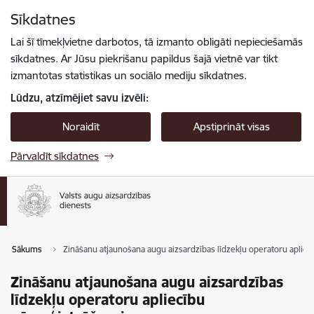
Pāriet uz lapas saturu
Sīkdatnes
Spied
lai meklētu
Enter
Lai šī tīmekļvietne darbotos, tā izmanto obligāti nepieciešamās
sīkdatnes. Ar Jūsu piekrišanu papildus šajā vietnē var tikt
izmantotas statistikas un sociālo mediju sīkdatnes.
Lūdzu, atzīmējiet savu izvēli:
Noraidīt
Apstiprināt visas
Pārvaldīt sīkdatnes
Sākums
Zināšanu atjaunošana augu aizsardzības līdzekļu operatoru apliec
Zināšanu atjaunošana augu aizsardzības
līdzekļu operatoru apliecību