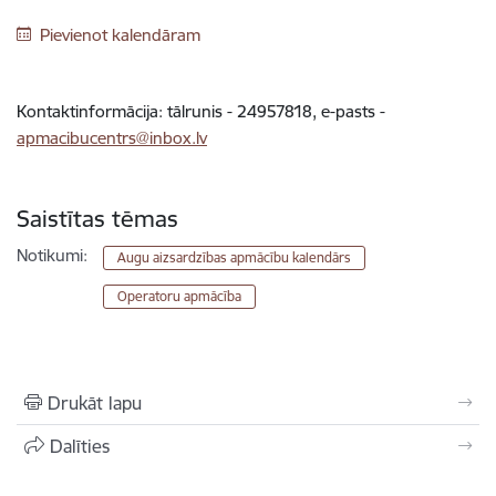
Pievienot kalendāram
Kontaktinformācija: tālrunis - 24957818, e-pasts -
apmacibucentrs@inbox.lv
Saistītas tēmas
Notikumi:
Augu aizsardzības apmācību kalendārs
Operatoru apmācība
Drukāt lapu
Dalīties