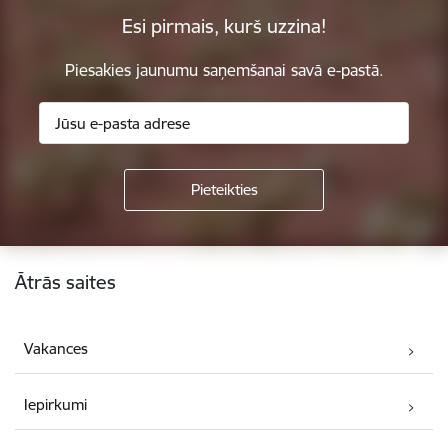
Esi pirmais, kurš uzzina!
Piesakies jaunumu saņemšanai savā e-pastā.
Kājene
Ātrās saites
Vakances
Iepirkumi