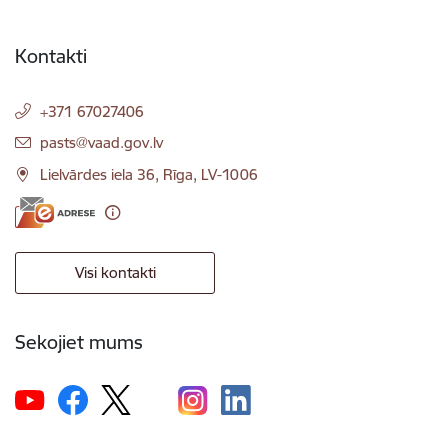
Kontakti
+371 67027406
E-pasts:
pasts@vaad.gov.lv
Lielvārdes iela 36, Rīga, LV-1006
Visi kontakti
Sekojiet mums