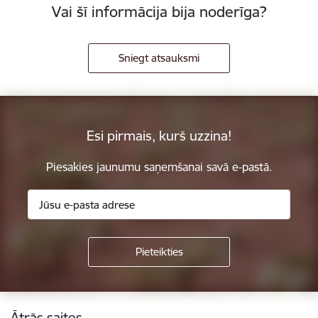
Vai šī informācija bija noderīga?
Sniegt atsauksmi
Esi pirmais, kurš uzzina!
Piesakies jaunumu saņemšanai savā e-pastā.
Kājene
Ātrās saites