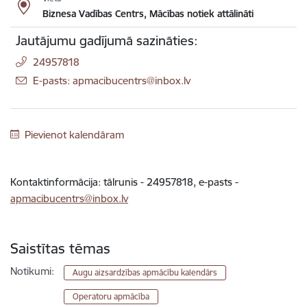
Biznesa Vadības Centrs, Mācības notiek attālināti
Jautājumu gadījumā sazināties:
24957818
E-pasts: apmacibucentrs@inbox.lv
Pievienot kalendāram
Kontaktinformācija: tālrunis - 24957818, e-pasts -
apmacibucentrs@inbox.lv
Saistītas tēmas
Notikumi:
Augu aizsardzības apmācību kalendārs
Operatoru apmācība