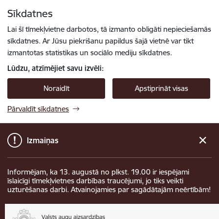
Pāriet uz lapas saturu
Sīkdatnes
Spied
lai meklētu
Enter
Lai šī tīmekļvietne darbotos, tā izmanto obligāti nepieciešamās
sīkdatnes. Ar Jūsu piekrišanu papildus šajā vietnē var tikt
izmantotas statistikas un sociālo mediju sīkdatnes.
Lūdzu, atzīmējiet savu izvēli:
Noraidīt
Apstiprināt visas
Pārvaldīt sīkdatnes
Izmaiņas
Informējam, ka 13. augustā no plkst. 19.00 ir iespējami
īslaicīgi tīmekļvietnes darbības traucējumi, jo tiks veikti
uzturēšanas darbi. Atvainojamies par sagādātajām neērtībām!