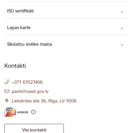
ISO sertifikāti
Lapas karte
Sīkdatņu izvēles maiņa
Kontakti
+371 67027406
E-pasts:
pasts@vaad.gov.lv
Lielvārdes iela 36, Rīga, LV-1006
Visi kontakti