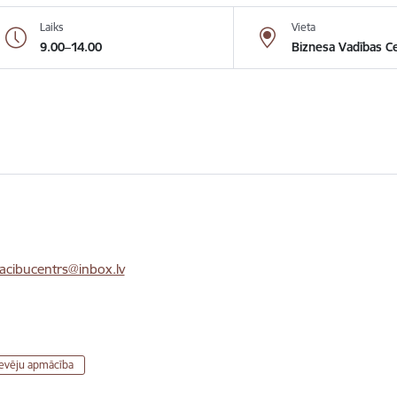
Laiks
Vieta
9.00–14.00
Biznesa Vadības Ce
cibucentrs@inbox.lv
evēju apmācība