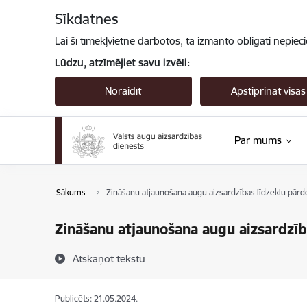
Pāriet uz lapas saturu
Sīkdatnes
Lai šī tīmekļvietne darbotos, tā izmanto obligāti nepiec
Lūdzu, atzīmējiet savu izvēli:
Noraidīt
Apstiprināt visas
Par mums
Sākums
Zināšanu atjaunošana augu aizsardzības līdzekļu pārde
Zināšanu atjaunošana augu aizsardzīb
Atskaņot tekstu
Publicēts: 21.05.2024.