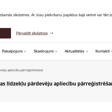
iešamās sīkdatnes. Ar Jūsu piekrišanu papildus šajā vietnē var tikt i
Pārvaldīt sīkdatnes
Pakalpojumi
Skaidrojumi
Aktualitātes
Kontakti
vēju apliecību pārreģistrēšanai
as līdzekļu pārdevēju apliecību pārreģistrēša