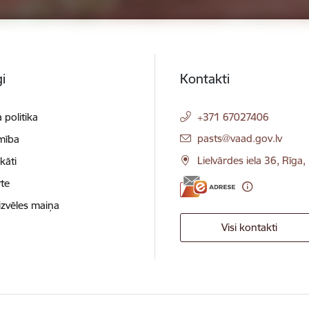
i
Kontakti
 politika
+371 67027406
E-pasts:
pasts@vaad.gov.lv
mība
Lielvārdes iela 36, Rīga
ikāti
te
izvēles maiņa
Visi kontakti