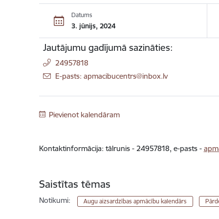
Datums
3. jūnijs, 2024
Jautājumu gadījumā sazināties:
24957818
E-pasts: apmacibucentrs@inbox.lv
Pievienot kalendāram
Kontaktinformācija: tālrunis - 24957818, e-pasts -
apma
Saistītas tēmas
Notikumi:
Augu aizsardzības apmācību kalendārs
Pārd