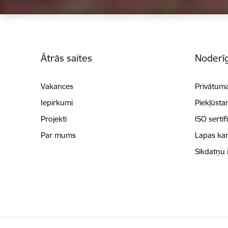
Kājene
Ātrās saites
Noderīg
Vakances
Privātuma
Iepirkumi
Piekļūsta
Projekti
ISO sertif
Par mums
Lapas kar
Sīkdatņu 