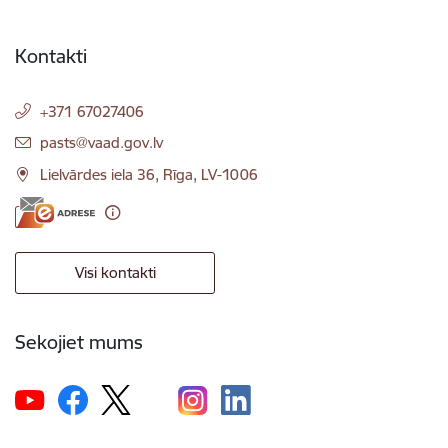
Kontakti
+371 67027406
E-pasts:
pasts@vaad.gov.lv
Lielvārdes iela 36, Rīga, LV-1006
Visi kontakti
Sekojiet mums