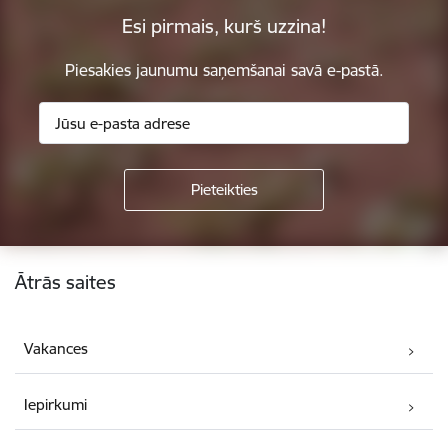
Esi pirmais, kurš uzzina!
Piesakies jaunumu saņemšanai savā e-pastā.
Kājene
Ātrās saites
Vakances
Iepirkumi