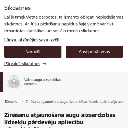
Pāriet uz lapas saturu
Sīkdatnes
Spied
lai meklētu
Enter
Lai šī tīmekļvietne darbotos, tā izmanto obligāti nepieciešamās
sīkdatnes. Ar Jūsu piekrišanu papildus šajā vietnē var tikt
izmantotas statistikas un sociālo mediju sīkdatnes.
Lūdzu, atzīmējiet savu izvēli:
Noraidīt
Apstiprināt visas
Pārvaldīt sīkdatnes
Sākums
Zināšanu atjaunošana augu aizsardzības līdzekļu pārdevēju apliec
Zināšanu atjaunošana augu aizsardzības
līdzekļu pārdevēju apliecību