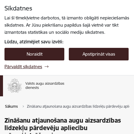
Pāriet uz lapas saturu
Sīkdatnes
Spied
lai meklētu
Enter
Lai šī tīmekļvietne darbotos, tā izmanto obligāti nepieciešamās
sīkdatnes. Ar Jūsu piekrišanu papildus šajā vietnē var tikt
izmantotas statistikas un sociālo mediju sīkdatnes.
Lūdzu, atzīmējiet savu izvēli:
Noraidīt
Apstiprināt visas
Pārvaldīt sīkdatnes
Sākums
Zināšanu atjaunošana augu aizsardzības līdzekļu pārdevēju apliec
Zināšanu atjaunošana augu aizsardzības
līdzekļu pārdevēju apliecību