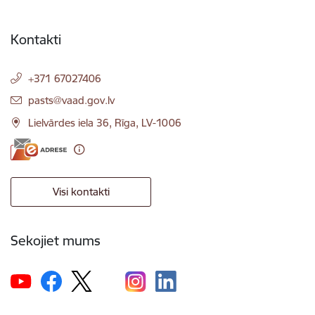
Kontakti
+371 67027406
E-pasts:
pasts@vaad.gov.lv
Lielvārdes iela 36, Rīga, LV-1006
Visi kontakti
Sekojiet mums