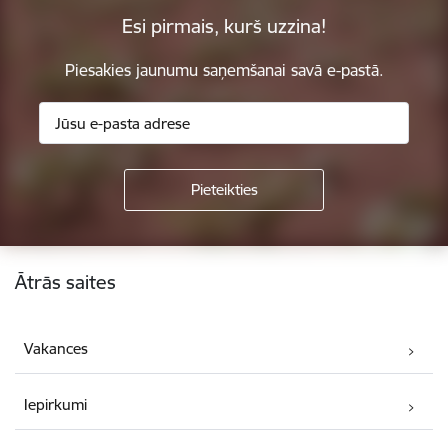
Esi pirmais, kurš uzzina!
Piesakies jaunumu saņemšanai savā e-pastā.
Kājene
Ātrās saites
Vakances
Iepirkumi