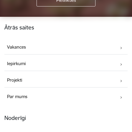
Kājene
Ātrās saites
Vakances
Iepirkumi
Projekti
Par mums
Noderīgi