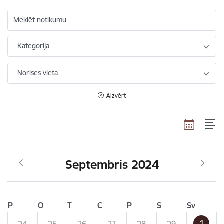
Meklēt notikumu
Kategorija
Norises vieta
Aizvērt
Septembris 2024
P
O
T
C
P
S
Sv
1
24
25
26
27
28
29