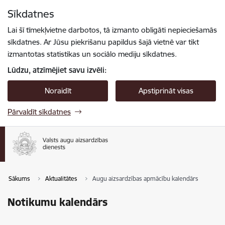
Pāriet uz lapas saturu
Sīkdatnes
Spied
lai meklētu
Enter
Lai šī tīmekļvietne darbotos, tā izmanto obligāti nepieciešamās
sīkdatnes. Ar Jūsu piekrišanu papildus šajā vietnē var tikt
izmantotas statistikas un sociālo mediju sīkdatnes.
Lūdzu, atzīmējiet savu izvēli:
Noraidīt
Apstiprināt visas
Pārvaldīt sīkdatnes
Sākums
Aktualitātes
Augu aizsardzības apmācību kalendārs
Notikumu kalendārs