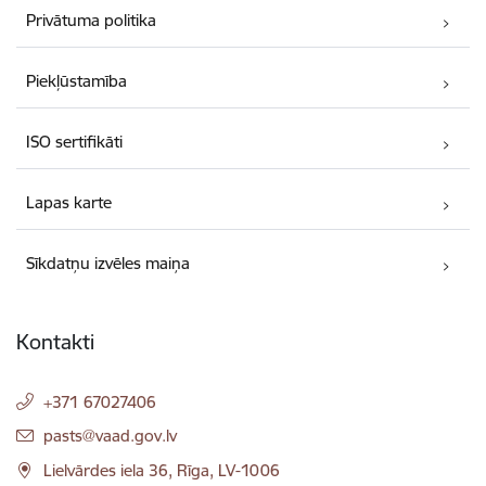
Privātuma politika
Piekļūstamība
ISO sertifikāti
Lapas karte
Sīkdatņu izvēles maiņa
Kontakti
+371 67027406
E-pasts:
pasts@vaad.gov.lv
Lielvārdes iela 36, Rīga, LV-1006