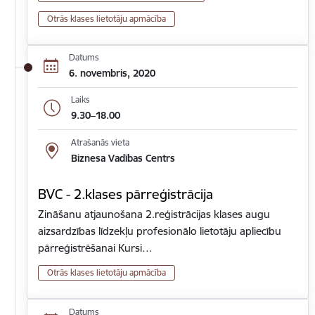
Otrās klases lietotāju apmācība
Datums
6. novembris, 2020
Laiks
9.30–18.00
Atrašanās vieta
Biznesa Vadības Centrs
BVC - 2.klases pārreģistrācija
Zināšanu atjaunošana 2.reģistrācijas klases augu
aizsardzības līdzekļu profesionālo lietotāju apliecību
pārreģistrēšanai Kursi…
Otrās klases lietotāju apmācība
Datums