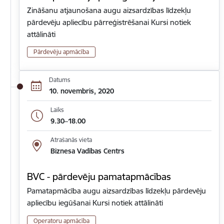
Zināšanu atjaunošana augu aizsardzības līdzekļu
pārdevēju apliecību pārreģistrēšanai Kursi notiek
attālināti
Pārdevēju apmācība
Datums
10. novembris, 2020
Laiks
9.30–18.00
Atrašanās vieta
Biznesa Vadības Centrs
BVC - pārdevēju pamatapmācības
Pamatapmācība augu aizsardzības līdzekļu pārdevēju
apliecību iegūšanai Kursi notiek attālināti
Operatoru apmācība