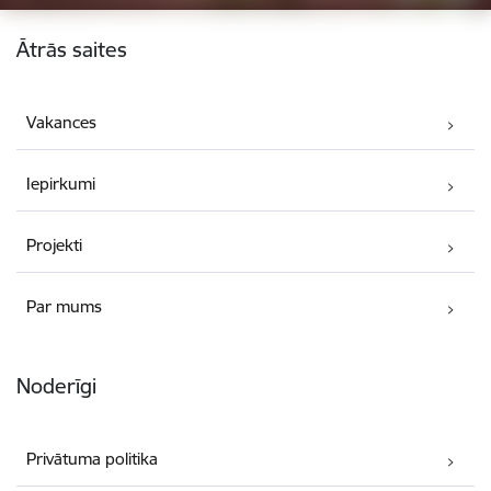
Kājene
Ātrās saites
Vakances
Iepirkumi
Projekti
Par mums
Noderīgi
Privātuma politika