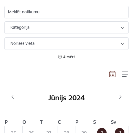
Meklēt notikumu
Kategorija
Norises vieta
Aizvērt
Jūnijs 2024
P
O
T
C
P
S
Sv
1
2
25
26
27
28
29