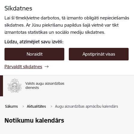
Pāriet uz lapas saturu
Sīkdatnes
Spied
lai meklētu
Enter
Lai šī tīmekļvietne darbotos, tā izmanto obligāti nepieciešamās
sīkdatnes. Ar Jūsu piekrišanu papildus šajā vietnē var tikt
izmantotas statistikas un sociālo mediju sīkdatnes.
Lūdzu, atzīmējiet savu izvēli:
Noraidīt
Apstiprināt visas
Pārvaldīt sīkdatnes
Sākums
Aktualitātes
Augu aizsardzības apmācību kalendārs
Notikumu kalendārs