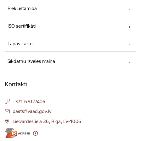
Piekļūstamība
ISO sertifikāti
Lapas karte
Sīkdatņu izvēles maiņa
Kontakti
+371 67027406
E-pasts:
pasts@vaad.gov.lv
Lielvārdes iela 36, Rīga, LV-1006