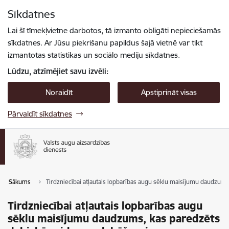
Pāriet uz lapas saturu
Sīkdatnes
Spied
lai meklētu
Enter
Lai šī tīmekļvietne darbotos, tā izmanto obligāti nepieciešamās
sīkdatnes. Ar Jūsu piekrišanu papildus šajā vietnē var tikt
izmantotas statistikas un sociālo mediju sīkdatnes.
Lūdzu, atzīmējiet savu izvēli:
Noraidīt
Apstiprināt visas
Pārvaldīt sīkdatnes
Sākums
Tirdzniecībai atļautais lopbarības augu sēklu maisījumu daudzums
Tirdzniecībai atļautais lopbarības augu
sēklu maisījumu daudzums, kas paredzēts