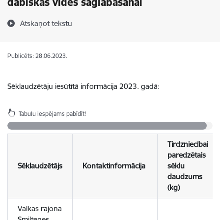
dabiskās vides saglabāšanai
Atskaņot tekstu
Publicēts: 28.06.2023.
Sēklaudzētāju iesūtītā informācija 2023. gadā:
Tabulu iespējams pabīdīt!
Tirdzniecībai
paredzētais
Sēklaudzētājs
Kontaktinformācija
sēklu
daudzums
(kg)
Valkas rajona
Smiltenes