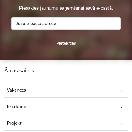
Piesakies jaunumu saņemšanai savā e-pastā.
Kājene
Ātrās saites
Vakances
Iepirkumi
Projekti