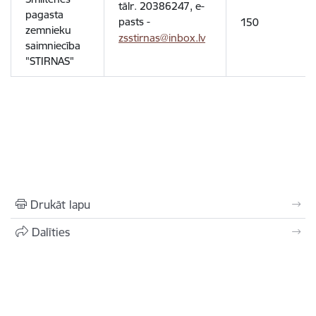
tālr. 20386247, e-
pagasta
pasts -
150
zemnieku
zsstirnas@inbox.lv
saimniecība
"STIRNAS"
Drukāt lapu
Dalīties