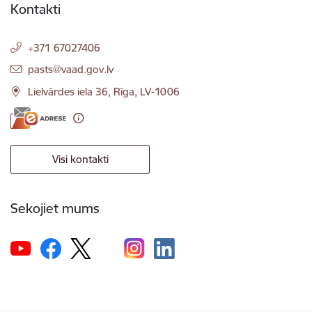
Kontakti
+371 67027406
E-pasts:
pasts@vaad.gov.lv
Lielvārdes iela 36, Rīga, LV-1006
Visi kontakti
Sekojiet mums