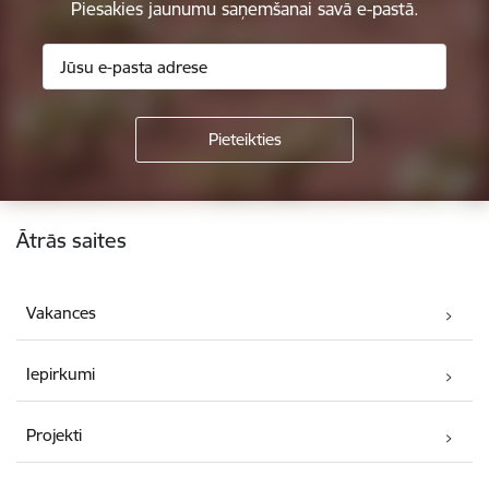
Piesakies jaunumu saņemšanai savā e-pastā.
Kājene
Ātrās saites
Vakances
Iepirkumi
Projekti