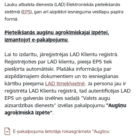
Lauku atbalsta dienesta (LAD) Elektroniskās pieteikšanās
sistēmā (
EPS
), gan arī aizpildot iesnieguma veidlapu papīra
formā.
Pieteikšanās augšņu agroķīmiskajai izpētei,
izmantojot e-pakalpojumu
Lai to izdarītu, jāreģistrējas LAD Klientu reģistrā.
Reģistrējoties par LAD klientu, pieeja EPS tiek
piešķirta automātiski. Plašāka informācija par
aizpildāmajiem dokumentiem un to iesniegšanas
kārtību pieejama
LAD tīmekļvietnē
. Ja persona jau ir
reģistrēta LAD Klientu reģistrā, tad autentificējas LAD
EPS un galvenās izvēlnes sadaļā "Valsts augu
aizsardzības dienests” izvēlas pakalpojumu
"Augšņu
agroķīmiskā izpēte”
.
Lejupielādēt:
E-pakalpojuma lietotāja rokasgrāmata "Augšņu