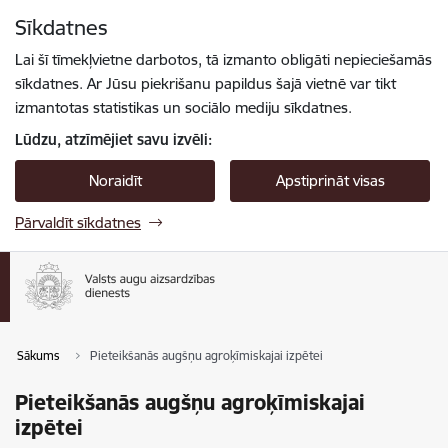
Pāriet uz lapas saturu
Sīkdatnes
Spied
lai meklētu
Enter
Lai šī tīmekļvietne darbotos, tā izmanto obligāti nepieciešamās
sīkdatnes. Ar Jūsu piekrišanu papildus šajā vietnē var tikt
izmantotas statistikas un sociālo mediju sīkdatnes.
Lūdzu, atzīmējiet savu izvēli:
Noraidīt
Apstiprināt visas
Pārvaldīt sīkdatnes
Sākums
Pieteikšanās augšņu agroķīmiskajai izpētei
Pieteikšanās augšņu agroķīmiskajai
izpētei