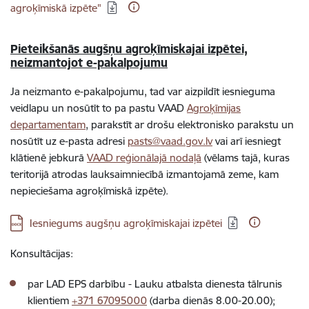
agroķīmiskā izpēte"
Pieteikšanās augšņu agroķīmiskajai izpētei,
neizmantojot e-pakalpojumu
Ja neizmanto e-pakalpojumu, tad var aizpildīt iesnieguma
veidlapu un nosūtīt to pa pastu VAAD
Agroķīmijas
departamentam
, parakstīt ar drošu elektronisko parakstu un
nosūtīt uz e-pasta adresi
pasts@vaad.gov.lv
vai arī iesniegt
klātienē jebkurā
VAAD reģionālajā nodaļā
(vēlams tajā, kuras
teritorijā atrodas lauksaimniecībā izmantojamā zeme, kam
nepieciešama agroķīmiskā izpēte).
Lejupielādēt:
Iesniegums augšņu agroķīmiskajai izpētei
Konsultācijas:
par LAD EPS darbību -
Lauku atbalsta dienesta tālrunis
klientiem
+371 67095000
(darba dienās 8.00-20.00)
;