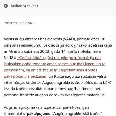
Atskaņot tekstu
Publicēts: 30.10.2020.
Valsts augu aizsardzības dienests (VAAD), pamatojoties uz
personas iesniegumu, veic augšņu agroķīmisko izpēti saskaņā
ar Ministru kabineta
2023. gada 14. aprīļa noteikumiem
Nr.184
“Kārtība, kādā iegūst un apkopo informāciju par
lauksaimniecībā izmantojamās zemes auglības līmeni un tā
pārmaiņām, kā arī atzīst augšņu agroķīmiskās izpētes
pakalpojumu sniedzējus”
un Kultūraugu uzraudzības valsts
informācijas sistēmas Augšņu agroķīmiskās izpētes datu bāzē
ievada izpētes rezultātus par zemes auglības līmeni, bet
personai izsniedz augšņu agroķīmiskās izpētes materiālus.
Augšņu agroķīmiskajai izpētei var pieteikties, gan
izmantojot
e-pakalpojumu
"Augšņu agroķīmiskā izpēte”