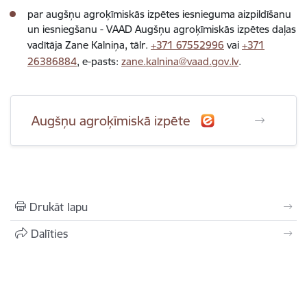
par augšņu agroķīmiskās izpētes iesnieguma aizpildīšanu
un iesniegšanu - VAAD Augšņu agroķīmiskās izpētes daļas
vadītāja Zane Kalniņa, tālr.
+371 67552996
vai
+371
26386884
, e-pasts:
zane.kalnina@vaad.gov.lv
.
Augšņu agroķīmiskā izpēte
Drukāt lapu
Dalīties