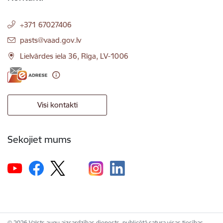
+371 67027406
E-pasts:
pasts@vaad.gov.lv
Lielvārdes iela 36, Rīga, LV-1006
Visi kontakti
Sekojiet mums
© 2026 Valsts augu aizsardzības dienests, publicētā satura visas tiesības