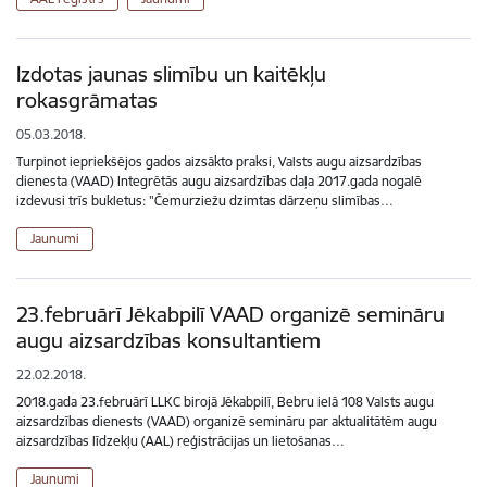
Izdotas jaunas slimību un kaitēkļu
rokasgrāmatas
05.03.2018.
Turpinot iepriekšējos gados aizsākto praksi, Valsts augu aizsardzības
dienesta (VAAD) Integrētās augu aizsardzības daļa 2017.gada nogalē
izdevusi trīs bukletus: "Čemurziežu dzimtas dārzeņu slimības…
Jaunumi
23.februārī Jēkabpilī VAAD organizē semināru
augu aizsardzības konsultantiem
22.02.2018.
2018.gada 23.februārī LLKC birojā Jēkabpilī, Bebru ielā 108 Valsts augu
aizsardzības dienests (VAAD) organizē semināru par aktualitātēm augu
aizsardzības līdzekļu (AAL) reģistrācijas un lietošanas…
Jaunumi