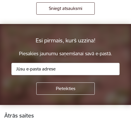
Sniegt atsauksmi
Esi pirmais, kurš uzzina!
Piesakies jaunumu saņemšanai savā e-pastā.
Kājene
Ātrās saites