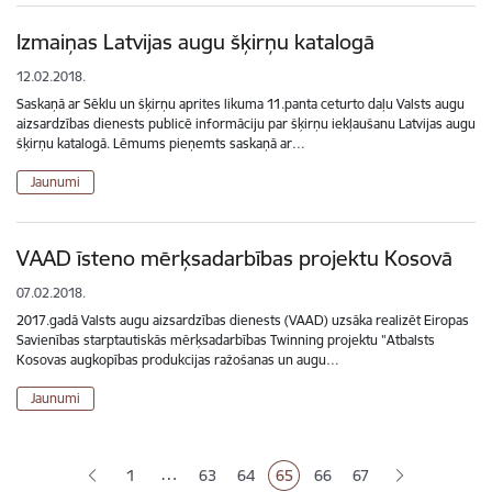
Izmaiņas Latvijas augu šķirņu katalogā
12.02.2018.
Saskaņā ar Sēklu un šķirņu aprites likuma 11.panta ceturto daļu Valsts augu
aizsardzības dienests publicē informāciju par šķirņu iekļaušanu Latvijas augu
šķirņu katalogā. Lēmums pieņemts saskaņā ar…
Jaunumi
VAAD īsteno mērķsadarbības projektu Kosovā
07.02.2018.
2017.gadā Valsts augu aizsardzības dienests (VAAD) uzsāka realizēt Eiropas
Savienības starptautiskās mērķsadarbības Twinning projektu "Atbalsts
Kosovas augkopības produkcijas ražošanas un augu…
Jaunumi
Lapošana
…
1
63
64
65
66
67
Lapa
Lapa
Pašreizējā lapa
Lapa
Lapa