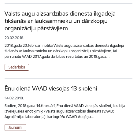
Valsts augu aizsardzības dienesta ikgadējā
tikšanās ar lauksaimnieku un dārzkopju
organizāciju pārstāvjiem
20.02.2018.
2018.gada 20.februārī notika Valsts augu aizsardzības dienesta ikgadējā
tikšanās ar lauksaimnieku un dārzkopju organizāciju pārstāvjiem, lai
pārrunātu VAAD 2017.gada darbības rezultātus un 2018.gada…
Sadarbība
Ēnu dienā VAAD viesojas 13 skolēni
14.02.2018.
Šodien, 2018.gada 14.februārī, Ēnu dienā VAAD viesojās skolēni, kas bija
izvēlējušies ēnot ķīmiķi (Valsts augu aizsardzības dienesta (VAAD)
Agroķīmijas laboratorija), kartogrāfu (VAAD Augšņu…
Jaunumi