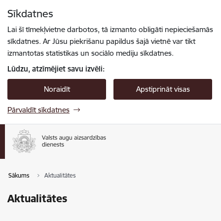
Pāriet uz lapas saturu
Sīkdatnes
Spied
lai meklētu
Enter
Lai šī tīmekļvietne darbotos, tā izmanto obligāti nepieciešamās
sīkdatnes. Ar Jūsu piekrišanu papildus šajā vietnē var tikt
izmantotas statistikas un sociālo mediju sīkdatnes.
Lūdzu, atzīmējiet savu izvēli:
Noraidīt
Apstiprināt visas
Pārvaldīt sīkdatnes
Sākums
Aktualitātes
Aktualitātes