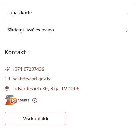
Lapas karte
Sīkdatņu izvēles maiņa
Kontakti
+371 67027406
E-pasts:
pasts@vaad.gov.lv
Lielvārdes iela 36, Rīga, LV-1006
Visi kontakti