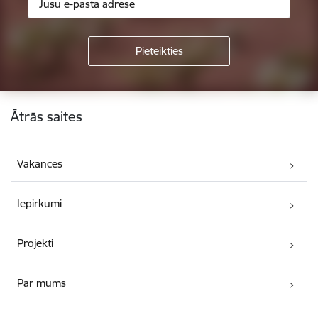
Kājene
Ātrās saites
Vakances
Iepirkumi
Projekti
Par mums