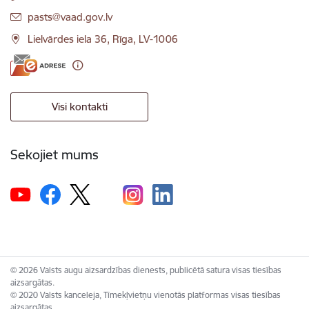
E-pasts:
pasts@vaad.gov.lv
Lielvārdes iela 36, Rīga, LV-1006
Visi kontakti
Sekojiet mums
© 2026 Valsts augu aizsardzības dienests, publicētā satura visas tiesības
aizsargātas.
© 2020 Valsts kanceleja, Tīmekļvietņu vienotās platformas visas tiesības
aizsargātas.