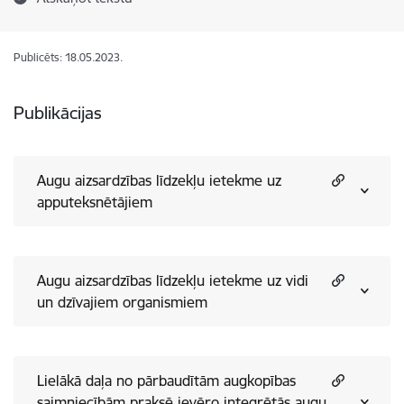
Publicēts: 18.05.2023.
Publikācijas
Augu aizsardzības līdzekļu ietekme uz
apputeksnētājiem
Augu aizsardzības līdzekļu ietekme uz vidi
un dzīvajiem organismiem
Lielākā daļa no pārbaudītām augkopības
saimniecībām praksē ievēro integrētās augu