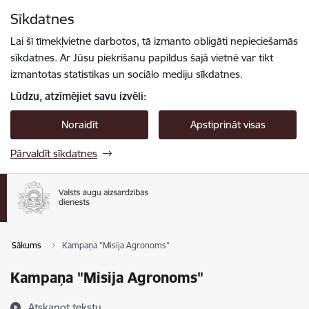
Pāriet uz lapas saturu
Sīkdatnes
Spied
lai meklētu
Enter
Lai šī tīmekļvietne darbotos, tā izmanto obligāti nepieciešamās
sīkdatnes. Ar Jūsu piekrišanu papildus šajā vietnē var tikt
izmantotas statistikas un sociālo mediju sīkdatnes.
Lūdzu, atzīmējiet savu izvēli:
Noraidīt
Apstiprināt visas
Pārvaldīt sīkdatnes
Sākums
Kampaņa "Misija Agronoms"
Kampaņa "Misija Agronoms"
Atskaņot tekstu