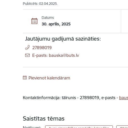
Publicēts: 02.04.2025.
Datums
30. aprīlis, 2025
Jautājumu gadījumā sazināties:
27898019
E-pasts: bauska@buts.lv
Pievienot kalendāram
Kontaktinformācija: tālrunis -
27898019
, e-pasts -
baus
Saistītas tēmas
Notikumi: