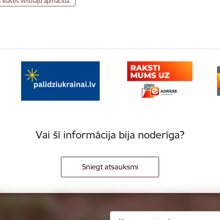
 klases lietotāju apmācība
Vai šī informācija bija noderīga?
Sniegt atsauksmi