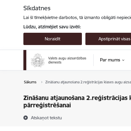
Pāriet uz lapas saturu
Sīkdatnes
Lai šī tīmekļvietne darbotos, tā izmanto obligāti nepiec
Lūdzu, atzīmējiet savu izvēli:
Noraidīt
Apstiprināt visas
Par mums
Sākums
Zināšanu atjaunošana 2.reģistrācijas klases augu aizsa
Zināšanu atjaunošana 2.reģistrācijas 
pārreģistrēšanai
Atskaņot tekstu