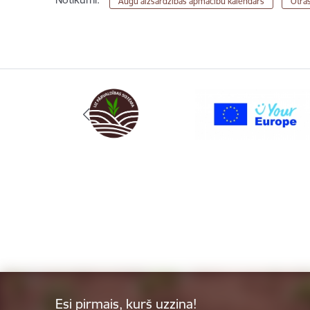
Augu aizsardzības apmācību kalendārs
Otrās
Esi pirmais, kurš uzzina!