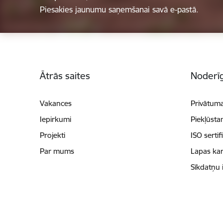
Piesakies jaunumu saņemšanai savā e-pastā.
Kājene
Ātrās saites
Noderīg
Vakances
Privātuma
Iepirkumi
Piekļūsta
Projekti
ISO sertif
Par mums
Lapas kar
Sīkdatņu 