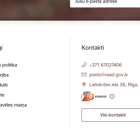
i
Kontakti
 politika
+371 67027406
E-pasts:
pasts@vaad.gov.lv
mība
Lielvārdes iela 36, Rīga
ikāti
te
izvēles maiņa
Visi kontakti