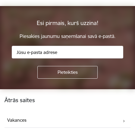
Esi pirmais, kurš uzzina!
Piesakies jaunumu saņemšanai savā e-pastā.
Kājene
Ātrās saites
Vakances