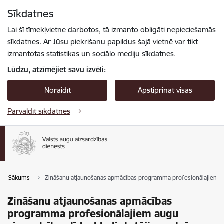
Pāriet uz lapas saturu
Sīkdatnes
Spied
lai meklētu
Enter
Lai šī tīmekļvietne darbotos, tā izmanto obligāti nepieciešamās
sīkdatnes. Ar Jūsu piekrišanu papildus šajā vietnē var tikt
izmantotas statistikas un sociālo mediju sīkdatnes.
Lūdzu, atzīmējiet savu izvēli:
Noraidīt
Apstiprināt visas
Pārvaldīt sīkdatnes
Sākums
Zināšanu atjaunošanas apmācības programma profesionālajiem augu a
Zināšanu atjaunošanas apmācības
programma profesionālajiem augu