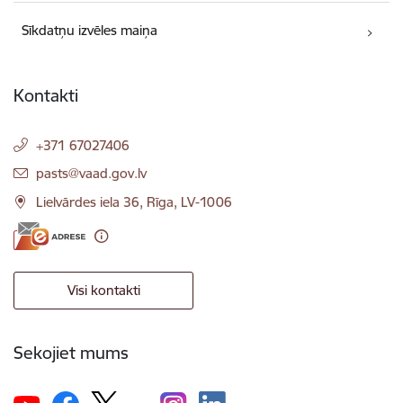
Sīkdatņu izvēles maiņa
Kontakti
+371 67027406
E-pasts:
pasts@vaad.gov.lv
Lielvārdes iela 36, Rīga, LV-1006
Visi kontakti
Sekojiet mums