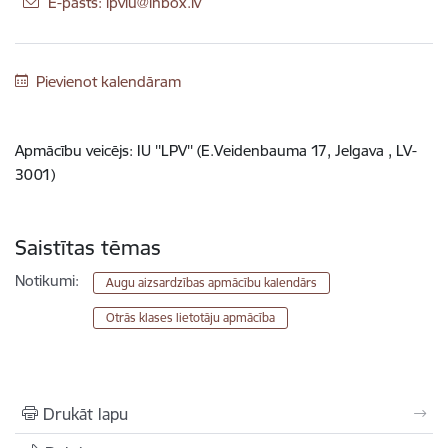
E-pasts: lpviu@inbox.lv
Pievienot kalendāram
Apmācību veicējs: IU ''LPV'' (E.Veidenbauma 17, Jelgava , LV-
3001)
Saistītas tēmas
Notikumi:
Augu aizsardzības apmācību kalendārs
Otrās klases lietotāju apmācība
Drukāt lapu