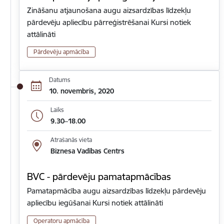
Zināšanu atjaunošana augu aizsardzības līdzekļu
pārdevēju apliecību pārreģistrēšanai Kursi notiek
attālināti
Pārdevēju apmācība
Datums
10. novembris, 2020
Laiks
9.30–18.00
Atrašanās vieta
Biznesa Vadības Centrs
BVC - pārdevēju pamatapmācības
Pamatapmācība augu aizsardzības līdzekļu pārdevēju
apliecību iegūšanai Kursi notiek attālināti
Operatoru apmācība