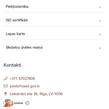
Piekļūstamība
ISO sertifikāti
Lapas karte
Sīkdatņu izvēles maiņa
Kontakti
+371 67027406
E-pasts:
pasts@vaad.gov.lv
Lielvārdes iela 36, Rīga, LV-1006