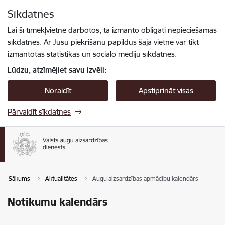
Pāriet uz lapas saturu
Sīkdatnes
Spied
lai meklētu
Enter
Lai šī tīmekļvietne darbotos, tā izmanto obligāti nepieciešamās
sīkdatnes. Ar Jūsu piekrišanu papildus šajā vietnē var tikt
izmantotas statistikas un sociālo mediju sīkdatnes.
Lūdzu, atzīmējiet savu izvēli:
Noraidīt
Apstiprināt visas
Pārvaldīt sīkdatnes
Sākums
Aktualitātes
Augu aizsardzības apmācību kalendārs
Notikumu kalendārs