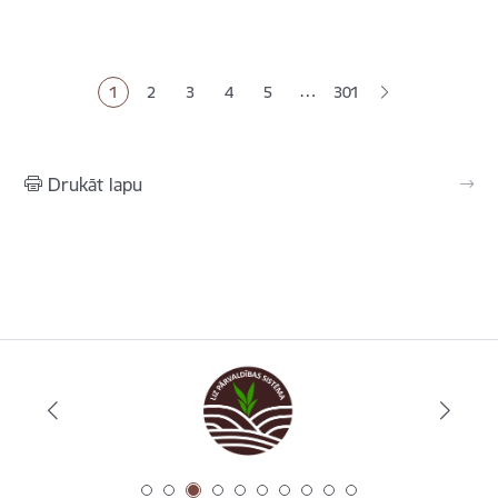
Lapošana
…
1
2
3
4
5
301
Pašreizējā lapa
Lapa
Lapa
Lapa
Lapa
Drukāt lapu