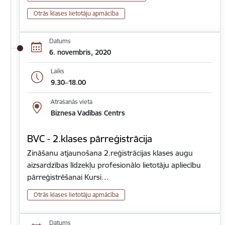
Otrās klases lietotāju apmācība
Datums
6. novembris, 2020
Laiks
9.30–18.00
Atrašanās vieta
Biznesa Vadības Centrs
BVC - 2.klases pārreģistrācija
Zināšanu atjaunošana 2.reģistrācijas klases augu
aizsardzības līdzekļu profesionālo lietotāju apliecību
pārreģistrēšanai Kursi…
Otrās klases lietotāju apmācība
Datums