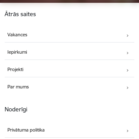
Kājene
Ātrās saites
Vakances
Iepirkumi
Projekti
Par mums
Noderīgi
Privātuma politika