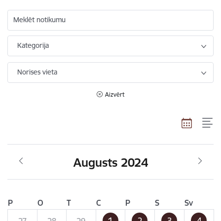
Meklēt notikumu
Kategorija
Norises vieta
Aizvērt
Augusts 2024
P
O
T
C
P
S
Sv
1
2
3
4
27
28
29