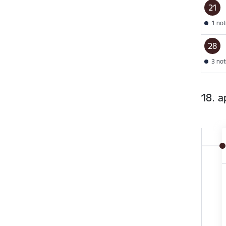
21
1 no
28
3 no
18. ap