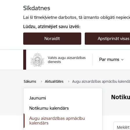
Pāriet uz lapas saturu
Sīkdatnes
Lai šī tīmekļvietne darbotos, tā izmanto obligāti nepiec
Lūdzu, atzīmējiet savu izvēli:
Noraidīt
Apstiprināt visas
Par mums
Sākums
Aktualitātes
Augu aizsardzības apmācību kalendā
Notik
Jaunumi
Notikumu kalendārs
Augu aizsardzības apmācību
kalendārs
Meklēt