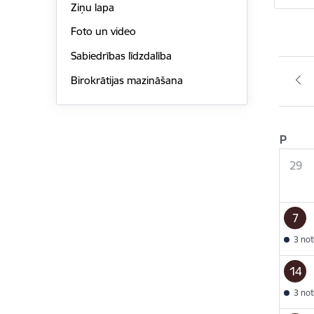
Ziņu lapa
Foto un video
Sabiedrības līdzdalība
Birokrātijas mazināšana
P
29
7
3 no
14
3 no