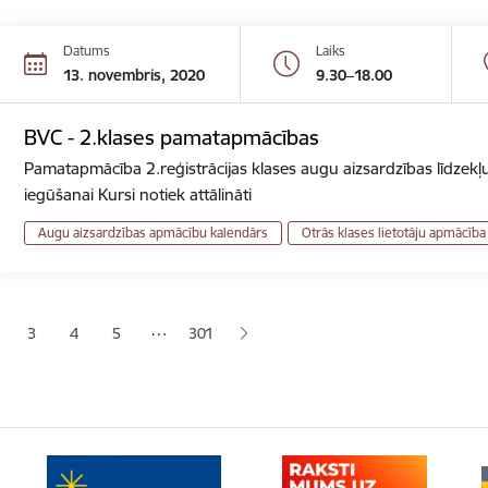
Datums
Laiks
13. novembris, 2020
9.30–18.00
BVC - 2.klases pamatapmācības
Pamatapmācība 2.reģistrācijas klases augu aizsardzības līdzekļu
iegūšanai Kursi notiek attālināti
Augu aizsardzības apmācību kalendārs
Otrās klases lietotāju apmācība
ana
…
3
4
5
301
jā lapa
pa
Lapa
Lapa
Lapa