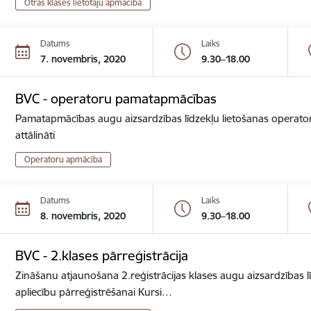
Otrās klases lietotāju apmācība
Datums
Laiks
7. novembris, 2020
9.30–18.00
BVC - operatoru pamatapmācības
Pamatapmācības augu aizsardzības līdzekļu lietošanas operator
attālināti
Operatoru apmācība
Datums
Laiks
8. novembris, 2020
9.30–18.00
BVC - 2.klases pārreģistrācija
Zināšanu atjaunošana 2.reģistrācijas klases augu aizsardzības lī
apliecību pārreģistrēšanai Kursi…