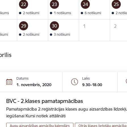
22
23
24
25
tikums
2 notikumi
1 notikums
6 notikumi
2 noti
29
30
1
2
tikumi
2 notikumi
3 notikumi
rīlis
Datums
Laiks
1. novembris, 2020
9.30–18.00
BVC - 2.klases pamatapmācības
Pamatapmācība 2.reģistrācijas klases augu aizsardzības līdzekļu
iegūšanai Kursi notiek attālināti
Augu aizsardzības apmācību kalendārs
Otrās klases lietotāju apmācība