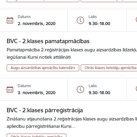
Datums
Laiks
2. novembris, 2020
9.30–18.00
BVC - 2.klases pamatapmācības
Pamatapmācība 2.reģistrācijas klases augu aizsardzības līdzekļu
iegūšanai Kursi notiek attālināti
Augu aizsardzības apmācību kalendārs
Otrās klases lietotāju apmācība
Datums
Laiks
3. novembris, 2020
9.30–18.00
BVC - 2.klases pārreģistrācija
Zināšanu atjaunošana 2.reģistrācijas klases augu aizsardzības lī
apliecību pārreģistrēšanai Kursi…
Otrās klases lietotāju apmācība