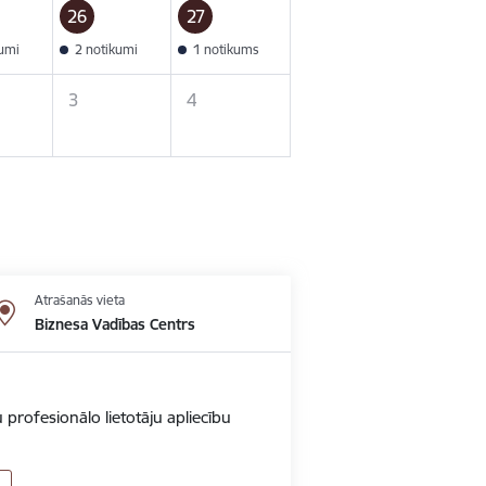
26
27
kumi
2 notikumi
1 notikums
3
4
Atrašanās vieta
Biznesa Vadības Centrs
 profesionālo lietotāju apliecību