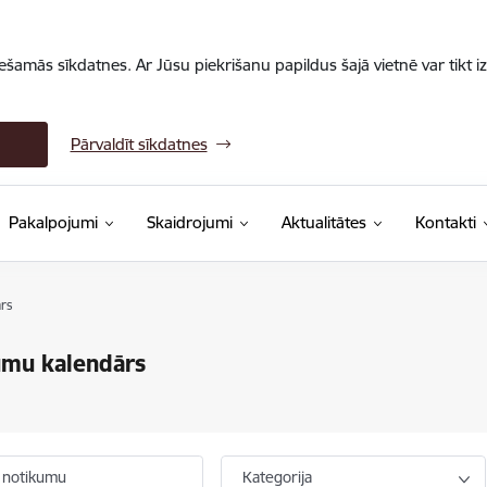
iešamās sīkdatnes. Ar Jūsu piekrišanu papildus šajā vietnē var tikt i
Pārvaldīt sīkdatnes
Pakalpojumi
Skaidrojumi
Aktualitātes
Kontakti
rs
umu kalendārs
 notikumu
Kategorija