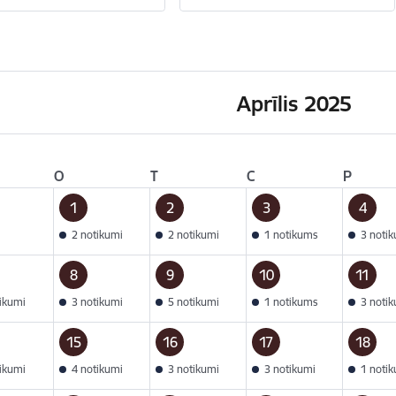
Aprīlis 2025
O
T
C
P
1
2
3
4
2 notikumi
2 notikumi
1 notikums
3 noti
8
9
10
11
tikumi
3 notikumi
5 notikumi
1 notikums
3 noti
15
16
17
18
tikumi
4 notikumi
3 notikumi
3 notikumi
1 noti