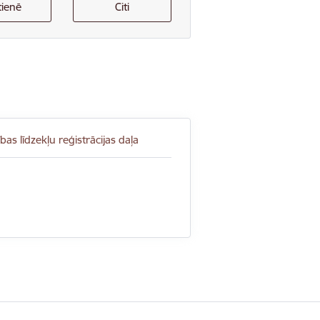
tienē
Citi
as līdzekļu reģistrācijas daļa