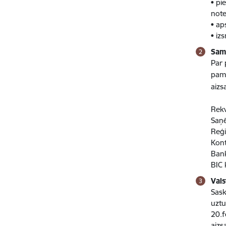
• pi
note
• ap
• iz
Sam
Par 
pama
aizs
Rekv
Saņē
Reģi
Kon
Bank
BIC
Val
Sask
uztu
20.f
aizs