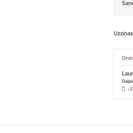
Saņ
Uzziņa
Direk
Laur
Daļas
+3