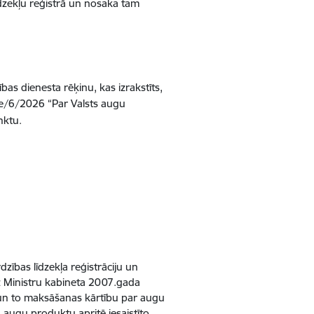
dzekļu reģistrā un nosaka tam
s dienesta rēķinu, kas izrakstīts,
e/6/2026 “Par Valsts augu
nktu
.
zības līdzekļa reģistrāciju un
z Ministru kabineta 2007.gada
un to maksāšanas kārtību par augu
n augu produktu apritē iesaistīto