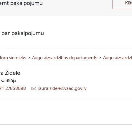
emt pakalpojumu
Klā
s par pakalpojumu
tora vietnieks
Augu aizsardzības departaments
Augu aizsardzīb
a Židele
 vadītāja
71 27858098
E-pasts:
laura.zidele@vaad.gov.lv