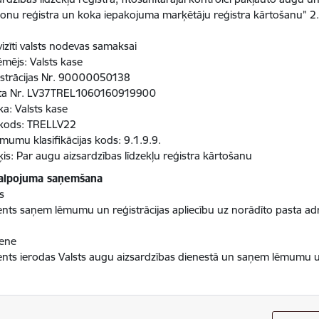
onu reģistra un koka iepakojuma marķētāju reģistra kārtošanu” 2
izīti valsts nodevas samaksai
mējs: Valsts kase
strācijas Nr. 90000050138
ta Nr. LV37TREL1060160919900
a: Valsts kase
 kods: TRELLV22
mumu klasifikācijas kods: 9.1.9.9.
is: Par augu aizsardzības līdzekļu reģistra kārtošanu
alpojuma saņemšana
s
ients saņem lēmumu un reģistrācijas apliecību uz norādīto pasta ad
iene
ients ierodas Valsts augu aizsardzības dienestā un saņem lēmumu un