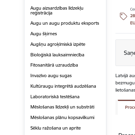
Augu aizsardzības līdzekļu
Ce
reģistrācija
28
E
Augu un augu produktu eksports
Augu šķirnes
Augšņu agroķīmiskā izpēte
Saņ
Bioloģiskā lauksaimniecība
Fitosanitārā uzraudzība
Invazīvo augu sugas
Latvijā a
bezmugurk
Kultūraugu integrētā audzēšana
lietošana
Laboratoriskā testēšana
Mēslošanas līdzekļi un substrāti
Proc
Mēslošanas plānu kopsavilkumi
Sēklu ražošana un aprite