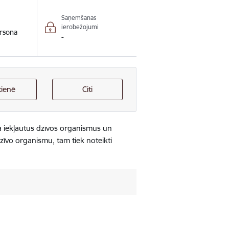
Saņemšanas
ierobežojumi
rsona
-
tienē
Citi
trā iekļautus dzīvos organismus un
īvo organismu, tam tiek noteikti