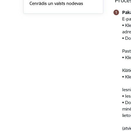
Proce
Cenrādis un valsts nodevas
Pak
E-pa
• Kl
adre
• Do
Past
• Kl
Klāt
• Kl
Ies
• Ie
• Do
minē
liet
(atv