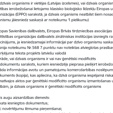
dzīvais organisms ir vietējas (Latvijas izcelsmes), vai dzīvais organi
atības ierobežošanai lietojamo klasisko bioloģisko līdzekļu Eiropas
nizācijas (EPPO) sarakstā; ja dzīvais organisms neatbilst šiem nosa
nismu jāiesniedz saskaņā ar noteikumu 1.pielikumu)
ropas Savienības dalībvalsts, Eiropas Brīvās tirdzniecības asociācij
ttīstības organizācijas dalībvalsts zinātniskas institūcijas izsniegts 
ecinājums, ja iesniedzamajai informācijai par dzīvo organismu sas
ūnija noteikumu Nr.568 7.punktu nav noteiktas atvieglotas prasība
rķējuma teksta projekts latviešu valodā
rāde, vai dzīvais organisms ir vai nav ģenētiski modificēts
 dokumentu saraksts, kuriem iesniedzējs pieprasa piešķirt ierobežo
āda informācijas avotu un pamatojumu komercdarbības noslēpuma
kuments (kopija), kas apliecina, ka dzīvā organisma iespējamā riska 
atīvajos aktos par ģenētiski modificēto organismu izmantošanas u
ībām, ja dzīvais organisms ir ģenētiski modificēts organisms
ts augu aizsardzības dienests:
skata iesniegtos dokumentus;
ic novērtējumu lēmuma pieņemšanai;