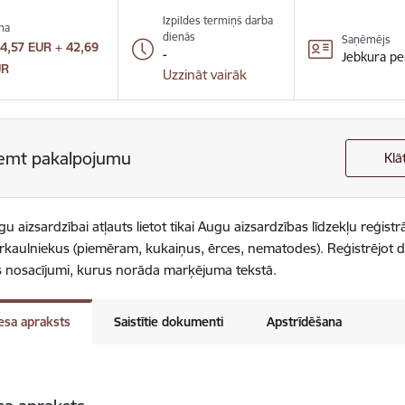
Izpildes termiņš darba
na
dienās
Saņēmējs
4,57 EUR + 42,69
-
Jebkura pe
UR
Uzzināt vairāk
emt pakalpojumu
Klā
ugu aizsardzībai atļauts lietot tikai Augu aizsardzības līdzekļu reģis
aulniekus (piemēram, kukaiņus, ērces, nematodes). Reģistrējot dz
s nosacījumi, kurus norāda marķējuma tekstā.
esa apraksts
Saistītie dokumenti
Apstrīdēšana