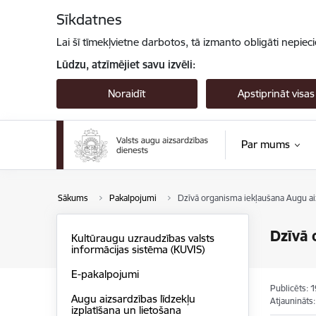
Pāriet uz lapas saturu
Sīkdatnes
Lai šī tīmekļvietne darbotos, tā izmanto obligāti nepiec
Lūdzu, atzīmējiet savu izvēli:
Noraidīt
Apstiprināt visas
Par mums
Sākums
Pakalpojumi
Dzīvā organisma iekļaušana Augu aiz
Dzīvā 
Kultūraugu uzraudzības valsts
informācijas sistēma (KUVIS)
E-pakalpojumi
Publicēts: 
Augu aizsardzības līdzekļu
Atjaunināts
izplatīšana un lietošana