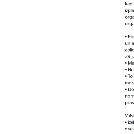
kad 
izpl
orga
orga
• Ei
un a
apli
29.j
• Ma
• No
• To
(nor
• Do
norm
pras
Vals
• iz
• ve