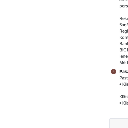
pers
Rekv
Saņē
Reģi
Kon
Bank
BIC
Ieņē
Mērķ
Pak
Past
• Kl
Klāt
• Kl