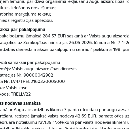
eņem lēmumu par dzīvā organisma iekļaušanu Augu aizsardzības lī
iktus lietošanas nosacījumus;
stiprina marķējuma tekstu;
sniedz reģistrācijas apliecību.
aksa par pakalpojumu
pakalpojumu jāmaksā 284,57 EUR saskaņā ar Valsts augu aizsardzība
tojoties uz
Zemkopības ministrijas 26.05.2026. lēmuma Nr. 7.1-2
ardzības dienesta maksas pakalpojumu cenrādi” pielikuma 198. pu
izīti samaksai par pakalpojumu
mējs: Valsts augu aizsardzības dienests
strācijas Nr. 90000042982
ta Nr. LV47TREL2160320005000
a: Valsts kase
 kods: TRELLV22
sts nodevas samaksa
aņā ar Augu aizsardzības likuma 7.panta otro daļu par augu aizsard
rēšanu reģistrā jāmaksā valsts nodeva 42,69 EUR, pamatojoties u
ebruāra noteikumu Nr.139 “Noteikumi par valsts nodevas likmēm 
ardzības līdzekļu reģistra, fitosanitārajai kontrolei pakļauto augu u