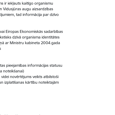
sms ir iekļauts kaitīgo organismu
 un Vidusjūras augu aizsardzības
cījumiem, tad informācija par dzīvo
as vai Eiropas Ekonomiskās sadarbības
rakstisks dzīvā organisma identitātes
kaņā ar Ministru kabineta 2004.gada
s
tas pieejamības informācijas statusu
 noteikšanai)
videi novērtējums veikts atbilstoši
n izplatīšanas kārtību noteiktajām