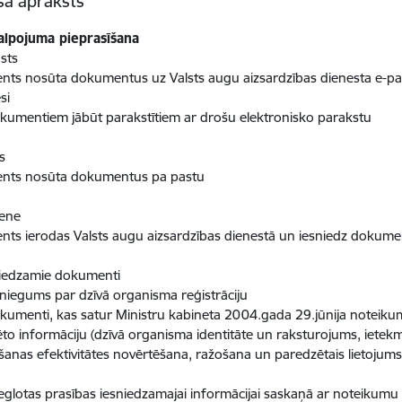
sa apraksts
alpojuma pieprasīšana
sts
ients nosūta dokumentus uz Valsts augu aizsardzības dienesta e-past
si
kumentiem jābūt parakstītiem ar drošu elektronisko parakstu
s
ients nosūta dokumentus pa pastu
iene
ients ierodas Valsts augu aizsardzības dienestā un iesniedz dokum
niedzamie dokumenti
sniegums par dzīvā organisma reģistrāciju
kumenti, kas satur Ministru kabineta 2004.gada 29.jūnija noteiku
to informāciju (dzīvā organisma identitāte un raksturojums, ietekme
ošanas efektivitātes novērtēšana, ražošana un paredzētais lietojums
ieglotas prasības iesniedzamajai informācijai saskaņā ar noteikumu