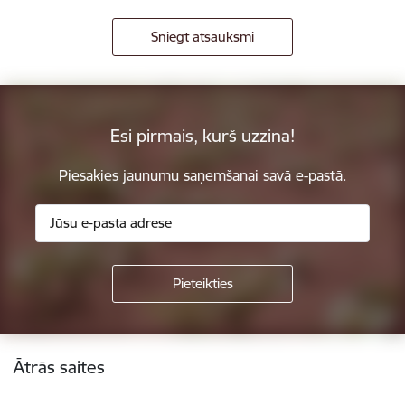
Sniegt atsauksmi
Esi pirmais, kurš uzzina!
Piesakies jaunumu saņemšanai savā e-pastā.
Kājene
Ātrās saites