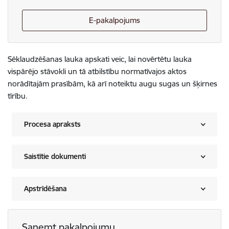
E-pakalpojums
Sēklaudzēšanas lauka apskati veic, lai novērtētu lauka
vispārējo stāvokli un tā atbilstību normatīvajos aktos
norādītajām prasībām, kā arī noteiktu augu sugas un šķirnes
tīrību.
Procesa apraksts
Saistītie dokumenti
Apstrīdēšana
Saņemt pakalpojumu