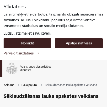
Pāriet uz lapas saturu
Sīkdatnes
Spied
lai meklētu
Enter
Lai šī tīmekļvietne darbotos, tā izmanto obligāti nepieciešamās
sīkdatnes. Ar Jūsu piekrišanu papildus šajā vietnē var tikt
izmantotas statistikas un sociālo mediju sīkdatnes.
Lūdzu, atzīmējiet savu izvēli:
Noraidīt
Apstiprināt visas
Pārvaldīt sīkdatnes
Sākums
Pakalpojumi
Sēklaudzēšanas lauka apskates veikšana
Sēklaudzēšanas lauka apskates veikšana