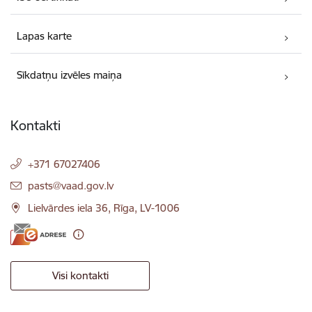
Lapas karte
Sīkdatņu izvēles maiņa
Kontakti
+371 67027406
E-pasts:
pasts@vaad.gov.lv
Lielvārdes iela 36, Rīga, LV-1006
Visi kontakti