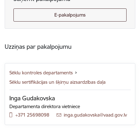
E-pakalpojums
Uzziņas par pakalpojumu
Sēklu kontroles departaments
Sēklu sertifikācijas un šķirņu aizsardzības daļa
Inga Gudakovska
Departamenta direktora vietniece
+371 25698098
E-pasts:
inga.gudakovska@vaad.gov.lv