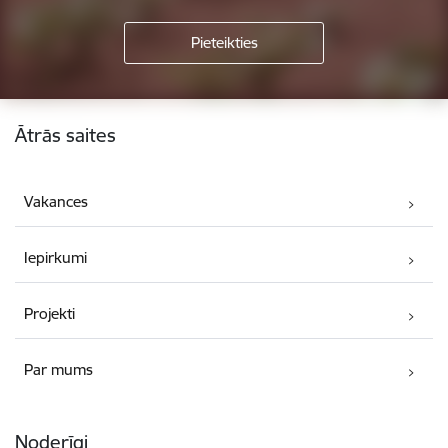
Kājene
Ātrās saites
Vakances
Iepirkumi
Projekti
Par mums
Noderīgi