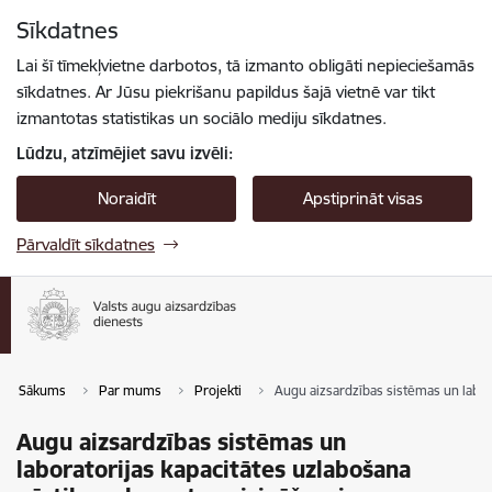
Pāriet uz lapas saturu
Sīkdatnes
Spied
lai meklētu
Enter
Lai šī tīmekļvietne darbotos, tā izmanto obligāti nepieciešamās
sīkdatnes. Ar Jūsu piekrišanu papildus šajā vietnē var tikt
izmantotas statistikas un sociālo mediju sīkdatnes.
Lūdzu, atzīmējiet savu izvēli:
Noraidīt
Apstiprināt visas
Pārvaldīt sīkdatnes
Sākums
Par mums
Projekti
Augu aizsardzības sistēmas un labor
Augu aizsardzības sistēmas un
laboratorijas kapacitātes uzlabošana