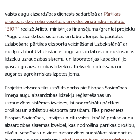
Valsts augu aizsardzības dienests sadarbībā ar
Pārtikas
drošības, dzīvnieku veselības un vides zinātnisko institūtu
“BIOR”
realizē Ārlietu ministrijas
finansējuma (granta) projektu
"Augu aizsardzības sistēmas un laboratorijas kapacitātes
uzlabošana pārtikas eksporta veicināšanai Uzbekistānā" ar
mērķi
uzlabot Uzbekistānas augu aizsardzības un mēslošanas
līdzekļu uzraudzības sistēmu un laboratorijas kapacitāti, jo
īpaši augu aizsardzības līdzekļu atliekvielu noteikšanā un
augsnes agroķīmiskās izpētes jomā.
Projekta ietvaros tiks uzsākts darbs pie Eiropas Savienības
līmeņa augu aizsardzības līdzekļu reģistrēšanas un
uzraudzības sistēmas izveides, lai nodrošinātu pārtikas
drošību un atbilstību eksporta prasībām. Tiks prezentēta
Eiropas Savienības, Latvijas un citu valstu labākā prakse augu
aizsardzības sistēmas izveidei, kas nodrošina pārtikas drošību,
cilvēku veselības un vides aizsardzības augstākos standartus,