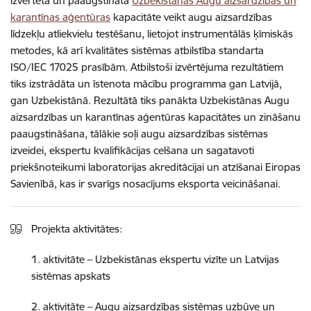
izvērtēta un paaugstināta
Uzbekistānas Augu aizsardzības un
karantīnas aģentūras
kapacitāte veikt augu aizsardzības
līdzekļu atliekvielu testēšanu, lietojot instrumentālās ķīmiskās
metodes, kā arī kvalitātes sistēmas atbilstība standarta
ISO/IEC 17025 prasībām. Atbilstoši izvērtējuma rezultātiem
tiks izstrādāta un īstenota mācību programma gan Latvijā,
gan Uzbekistānā. Rezultātā tiks panākta Uzbekistānas Augu
aizsardzības un karantīnas aģentūras kapacitātes un zināšanu
paaugstināšana, tālākie soļi augu aizsardzības sistēmas
izveidei, ekspertu kvalifikācijas celšana un sagatavoti
priekšnoteikumi laboratorijas akreditācijai un atzīšanai Eiropas
Savienībā, kas ir svarīgs nosacījums eksporta veicināšanai.
Projekta aktivitātes:
1. aktivitāte – Uzbekistānas ekspertu vizīte un Latvijas
sistēmas apskats
2. aktivitāte – Augu aizsardzības sistēmas uzbūve un