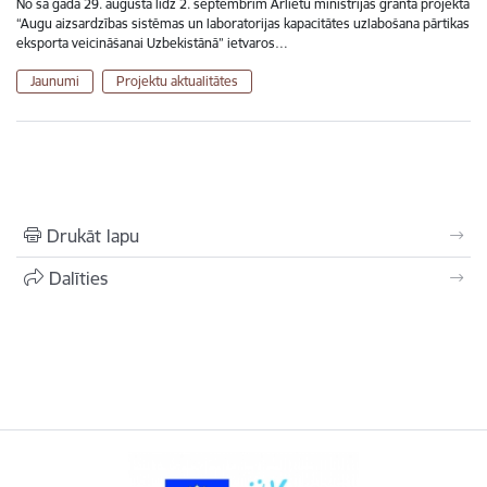
No šā gada 29. augusta līdz 2. septembrim Ārlietu ministrijas granta projekta
“Augu aizsardzības sistēmas un laboratorijas kapacitātes uzlabošana pārtikas
eksporta veicināšanai Uzbekistānā” ietvaros…
Jaunumi
Projektu aktualitātes
Drukāt lapu
Dalīties