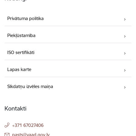
Privātuma politika
Piekļūstamība
ISO sertifikāti
Lapas karte
Sīkdatņu izvēles maiņa
Kontakti
+371 67027406
E-pasts:
pasts@vaad.gov.lv