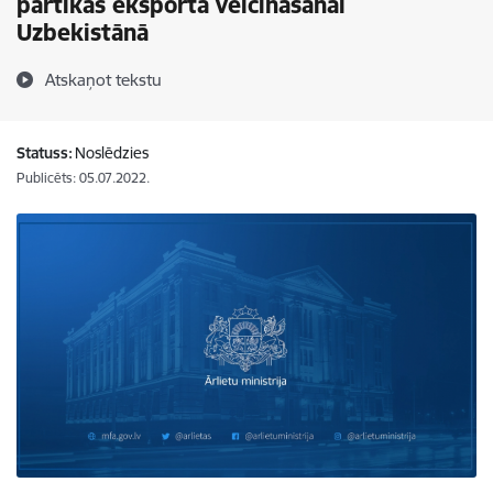
pārtikas eksporta veicināšanai
Uzbekistānā
Atskaņot tekstu
Statuss:
Noslēdzies
Publicēts: 05.07.2022.