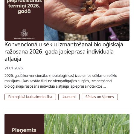
Konvencionālu sēklu izmantošanai bioloģiskajā
ražošanā 2026. gadā jāpieprasa individuāla
atļauja
21.01.2026.
2026. gadā konvencionālas (nebioloģiskas) izcelsmes sēklas un sēklu
maisījumu, kas sastāv tikai no viengadīgajām sugām, izmantošanai
bioloģiskajā ražošanā individuāla atļauja jāpieprasa noteiktos…
Bioloģiskā lauksaimniecība
Jaunumi
Sēklas un šķirnes