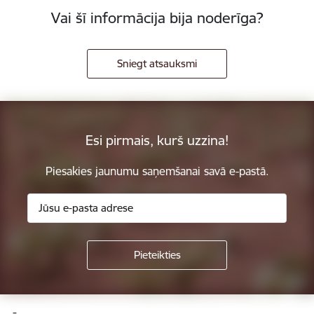
Vai šī informācija bija noderīga?
Sniegt atsauksmi
Esi pirmais, kurš uzzina!
Piesakies jaunumu saņemšanai savā e-pastā.
Kājene