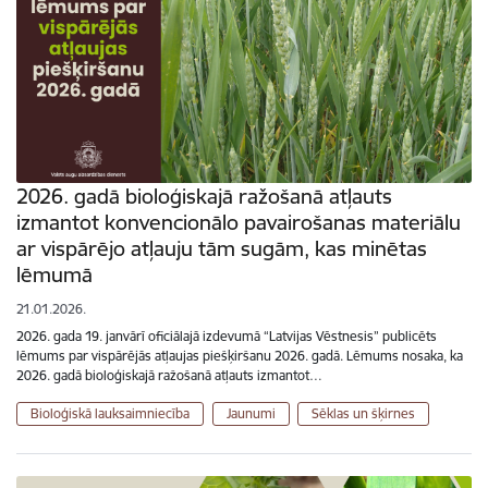
2026. gadā bioloģiskajā ražošanā atļauts
izmantot konvencionālo pavairošanas materiālu
ar vispārējo atļauju tām sugām, kas minētas
lēmumā
21.01.2026.
2026. gada 19. janvārī oficiālajā izdevumā “Latvijas Vēstnesis” publicēts
lēmums par vispārējās atļaujas piešķiršanu 2026. gadā. Lēmums nosaka, ka
2026. gadā bioloģiskajā ražošanā atļauts izmantot…
Bioloģiskā lauksaimniecība
Jaunumi
Sēklas un šķirnes