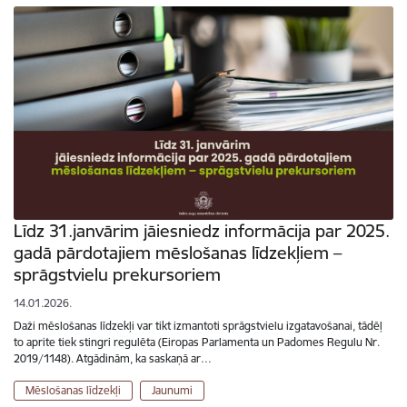
Līdz 31.janvārim jāiesniedz informācija par 2025.
gadā pārdotajiem mēslošanas līdzekļiem –
sprāgstvielu prekursoriem
14.01.2026.
Daži mēslošanas līdzekļi var tikt izmantoti sprāgstvielu izgatavošanai, tādēļ
to aprite tiek stingri regulēta (Eiropas Parlamenta un Padomes Regulu Nr.
2019/1148). Atgādinām, ka saskaņā ar…
Mēslošanas līdzekļi
Jaunumi