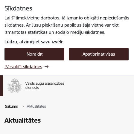
Pāriet uz lapas saturu
Sīkdatnes
Spied
lai meklētu
Enter
Lai šī tīmekļvietne darbotos, tā izmanto obligāti nepieciešamās
sīkdatnes. Ar Jūsu piekrišanu papildus šajā vietnē var tikt
izmantotas statistikas un sociālo mediju sīkdatnes.
Lūdzu, atzīmējiet savu izvēli:
Noraidīt
Apstiprināt visas
Pārvaldīt sīkdatnes
Sākums
Aktualitātes
Aktualitātes