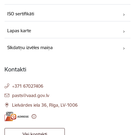
ISO sertifikāti
Lapas karte
Sīkdatņu izvēles maiņa
Kontakti
+371 67027406
E-pasts:
pasts@vaad.gov.lv
Lielvārdes iela 36, Rīga, LV-1006
Visi kontakti