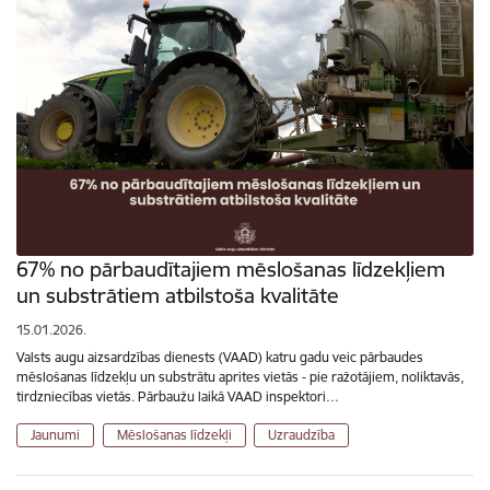
67% no pārbaudītajiem mēslošanas līdzekļiem
un substrātiem atbilstoša kvalitāte
15.01.2026.
Valsts augu aizsardzības dienests (VAAD) katru gadu veic pārbaudes
mēslošanas līdzekļu un substrātu aprites vietās - pie ražotājiem, noliktavās,
tirdzniecības vietās. Pārbaužu laikā VAAD inspektori…
Jaunumi
Mēslošanas līdzekļi
Uzraudzība