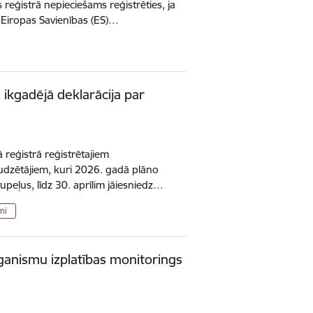
reģistrā nepieciešams reģistrēties, ja
 Eiropas Savienības (ES)…
z ikgadējā deklarācija par
 reģistrā reģistrētajiem
udzētājiem, kuri 2026. gadā plāno
upeļus, līdz 30. aprīlim jāiesniedz…
mi
ganismu izplatības monitorings