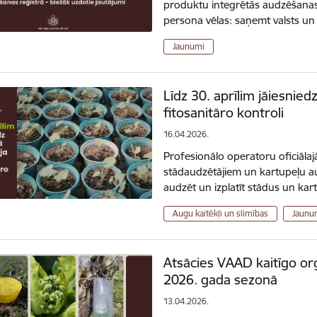
produktu integrētās audzēšanas 
persona vēlas: saņemt valsts un
Jaunumi
Līdz 30. aprīlim jāiesnied
fitosanitāro kontroli
16.04.2026.
Profesionālo operatoru oficiālajā
stādaudzētājiem un kartupeļu a
audzēt un izplatīt stādus un kart
Augu kaitēkļi un slimības
Jaunu
Atsācies VAAD kaitīgo or
2026. gada sezonā
13.04.2026.