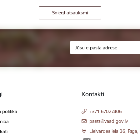
Sniegt atsauksmi
i
Kontakti
 politika
+371 67027406
E-pasts:
pasts@vaad.gov.lv
mība
Lielvārdes iela 36, Rīga
ikāti