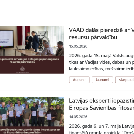
VAAD dalās pieredzē ar V
resursu pārvaldību
15.05.2026.
2026. gada 15. maijā Valsts aug
tikās ar Vācijas vides, dabas un 
lauksaimniecības, mežsaimniecīb
Augsne
Jaunumi
starptaut
Latvijas eksperti iepazīs
Eiropas Savienības fitos
14.05.2026.
2026. gada 6. un 7. maijā Latvija
finansētā granta projekta “Droš