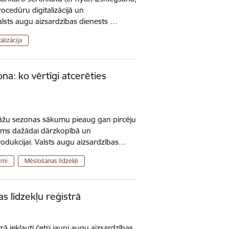
ocedūru digitalizācijā un
lsts augu aizsardzības dienests …
alizācija
na: ko vērtīgi atcerēties
m
stāžu sezonas sākumu pieaug gan pircēju
jums dažādai dārzkopībā un
odukcijai. Valsts augu aizsardzības…
umi
Mēslošanas līdzekļi
s līdzekļu reģistrā
rā iekļauti četri jauni augu aizsardzības