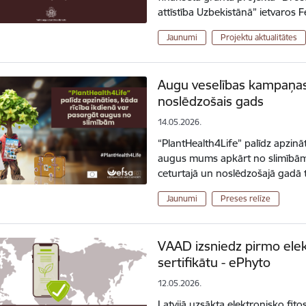
attīstība Uzbekistānā” ietvaros
Jaunumi
Projektu aktualitātes
Augu veselības kampaņas
noslēdzošais gads
14.05.2026.
“PlantHealth4Life” palīdz apzināt
augus mums apkārt no slimībām
ceturtajā un noslēdzošajā gadā 
Jaunumi
Preses relīze
VAAD izsniedz pirmo elek
sertifikātu - ePhyto
12.05.2026.
Latvijā uzsākta elektronisko fito