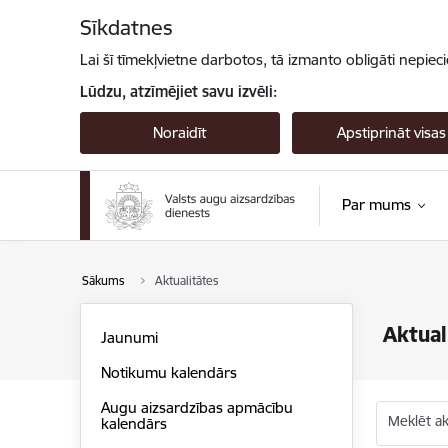
Pāriet uz lapas saturu
Sīkdatnes
Lai šī tīmekļvietne darbotos, tā izmanto obligāti nepiec
Lūdzu, atzīmējiet savu izvēli:
Noraidīt
Apstiprināt visas
Par mums
Sākums
Aktualitātes
Aktual
Jaunumi
Notikumu kalendārs
Augu aizsardzības apmācību
Meklēt akt
kalendārs