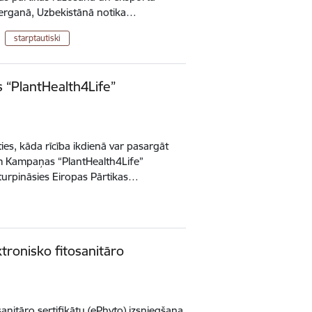
 Ferganā, Uzbekistānā notika…
starptautiski
 “PlantHealth4Life”
ies, kāda rīcība ikdienā var pasargāt
 Kampaņas “PlantHealth4Life”
turpināsies Eiropas Pārtikas…
tronisko fitosanitāro
sanitāro sertifikātu (ePhyto) izsniegšana,