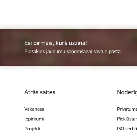
Esi pirmais, kurš uzzina!
Piesakies jaunumu saņemšanai savā e-pastā.
Kājene
Ātrās saites
Noderīg
Vakances
Privātuma
Iepirkumi
Piekļūsta
Projekti
ISO sertif