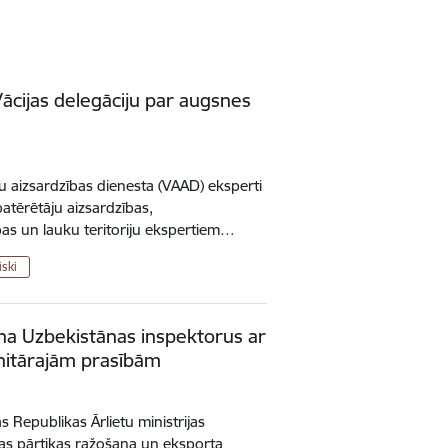
ācijas delegāciju par augsnes
u aizsardzības dienesta (VAAD) eksperti
patērētāju aizsardzības,
as un lauku teritoriju ekspertiem…
iski
tina Uzbekistānas inspektorus ar
anitārajām prasībām
s Republikas Ārlietu ministrijas
as pārtikas ražošana un eksporta