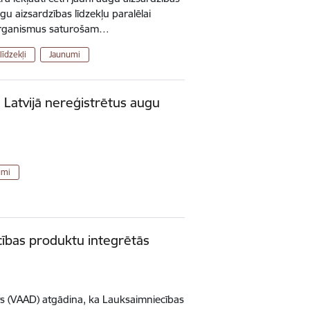
augu aizsardzības līdzekļu paralēlai
 organismus saturošam…
līdzekļi
Jaunumi
 Latvijā nereģistrētus augu
umi
cības produktu integrētās
ts (VAAD) atgādina, ka Lauksaimniecības