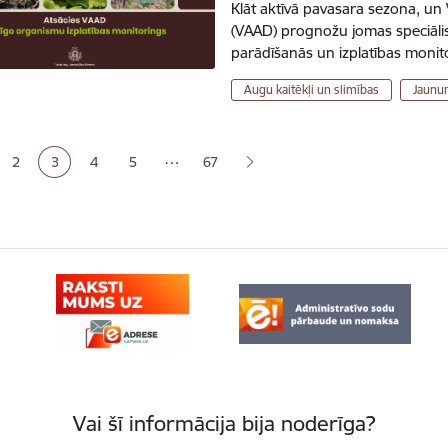
Klāt aktīvā pavasara sezona, un 
(VAAD) prognožu jomas speciālis
parādīšanās un izplatības monit
Augu kaitēkļi un slimības
Jaunu
ana
…
2
3
4
5
67
a
Lapa
Pašreizējā lapa
Lapa
Lapa
Vai šī informācija bija noderīga?