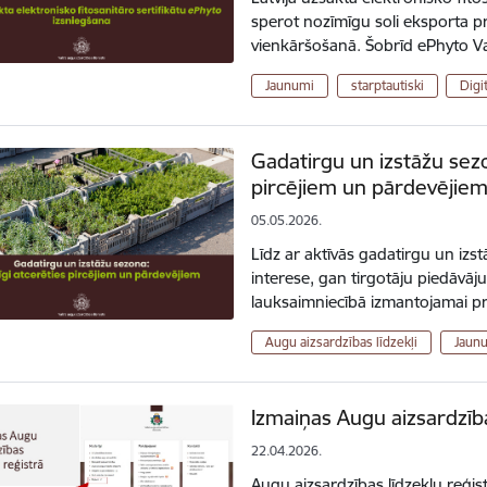
sperot nozīmīgu soli eksporta pr
vienkāršošanā. Šobrīd ePhyto Va
Jaunumi
starptautiski
Digit
Gadatirgu un izstāžu sezo
pircējiem un pārdevējie
05.05.2026.
Līdz ar aktīvās gadatirgu un iz
interese, gan tirgotāju piedāvā
lauksaimniecībā izmantojamai pr
Augu aizsardzības līdzekļi
Jaun
Izmaiņas Augu aizsardzība
22.04.2026.
Augu aizsardzības līdzekļu reģist