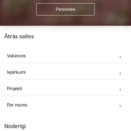
Kājene
Ātrās saites
Vakances
Iepirkumi
Projekti
Par mums
Noderīgi