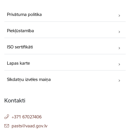
Privātuma politika
Piekļūstamība
ISO sertifikāti
Lapas karte
Sīkdatņu izvēles maiņa
Kontakti
+371 67027406
E-pasts:
pasts@vaad.gov.lv