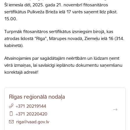
Šī iemesla dēl, 2025. gada 21. novembrī fitosanitāros
sertifikātus Pulkveža Brieža ielā 17 varēs saņemt līdz plkst.
15.00.
Turpmāk fitosanitāros sertifikātus izsniegsim birojā, kas
atrodas lidostā "Rīga", Mārupes novadā, Ziemeļu ielā 16 (314.
kabinetā).
Atvainojamies par sagādātajām neērtībām un lūdzam ņemt
vērā izmaiņas, lai savlaicīgi ieplānotu dokumentu saņemšanu
korektajā adresē!
Rīgas reģionālā nodaļa
+371 20219144
+371 20220420
E-pasts:
riga@vaad.gov.lv