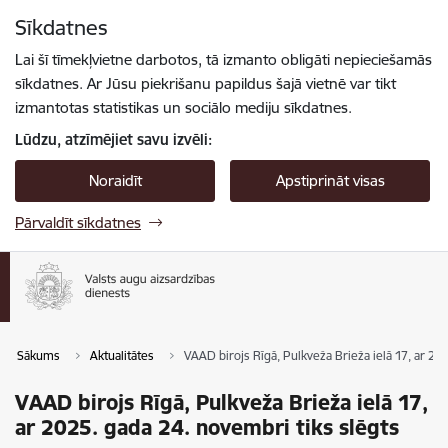
Pāriet uz lapas saturu
Sīkdatnes
Spied
lai meklētu
Enter
Lai šī tīmekļvietne darbotos, tā izmanto obligāti nepieciešamās
sīkdatnes. Ar Jūsu piekrišanu papildus šajā vietnē var tikt
izmantotas statistikas un sociālo mediju sīkdatnes.
Lūdzu, atzīmējiet savu izvēli:
Noraidīt
Apstiprināt visas
Pārvaldīt sīkdatnes
Sākums
Aktualitātes
VAAD birojs Rīgā, Pulkveža Brieža ielā 17, ar 20
VAAD birojs Rīgā, Pulkveža Brieža ielā 17,
ar 2025. gada 24. novembri tiks slēgts