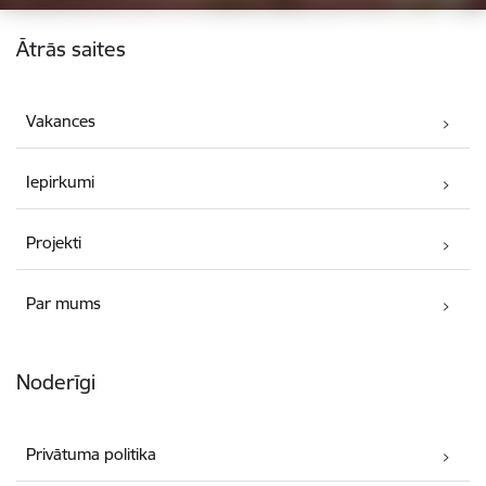
Kājene
Ātrās saites
Vakances
Iepirkumi
Projekti
Par mums
Noderīgi
Privātuma politika