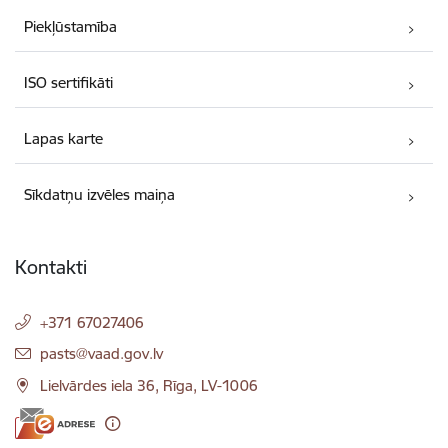
Piekļūstamība
ISO sertifikāti
Lapas karte
Sīkdatņu izvēles maiņa
Kontakti
+371 67027406
E-pasts:
pasts@vaad.gov.lv
Lielvārdes iela 36, Rīga, LV-1006