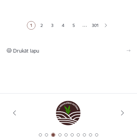
Lapošana
…
1
2
3
4
5
301
Pašreizējā lapa
Lapa
Lapa
Lapa
Lapa
Drukāt lapu