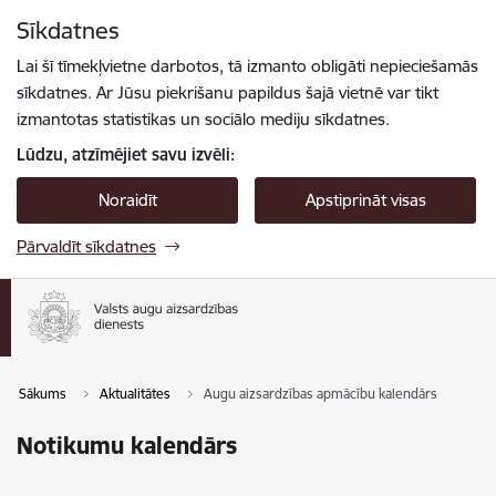
Pāriet uz lapas saturu
Sīkdatnes
Spied
lai meklētu
Enter
Lai šī tīmekļvietne darbotos, tā izmanto obligāti nepieciešamās
sīkdatnes. Ar Jūsu piekrišanu papildus šajā vietnē var tikt
izmantotas statistikas un sociālo mediju sīkdatnes.
Lūdzu, atzīmējiet savu izvēli:
Noraidīt
Apstiprināt visas
Pārvaldīt sīkdatnes
Sākums
Aktualitātes
Augu aizsardzības apmācību kalendārs
Notikumu kalendārs