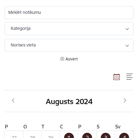
Meklēt notikumu
Kategorija
Norises vieta
Aizvērt
Augusts 2024
P
O
T
C
P
S
Sv
1
2
3
4
27
28
29