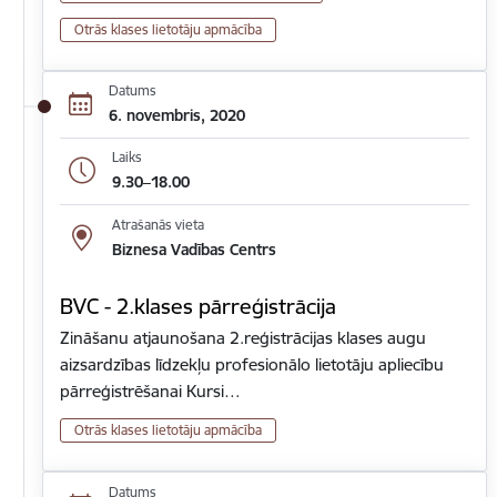
Otrās klases lietotāju apmācība
Datums
6. novembris, 2020
Laiks
9.30–18.00
Atrašanās vieta
Biznesa Vadības Centrs
BVC - 2.klases pārreģistrācija
Zināšanu atjaunošana 2.reģistrācijas klases augu
aizsardzības līdzekļu profesionālo lietotāju apliecību
pārreģistrēšanai Kursi…
Otrās klases lietotāju apmācība
Datums