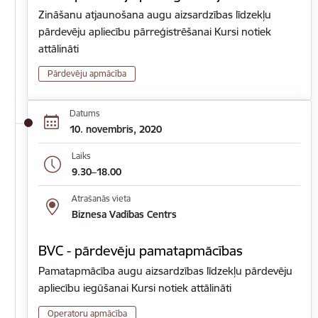
Zināšanu atjaunošana augu aizsardzības līdzekļu
pārdevēju apliecību pārreģistrēšanai Kursi notiek
attālināti
Pārdevēju apmācība
Datums
10. novembris, 2020
Laiks
9.30–18.00
Atrašanās vieta
Biznesa Vadības Centrs
BVC - pārdevēju pamatapmācības
Pamatapmācība augu aizsardzības līdzekļu pārdevēju
apliecību iegūšanai Kursi notiek attālināti
Operatoru apmācība