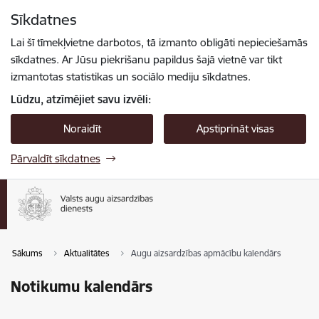
Pāriet uz lapas saturu
Sīkdatnes
Spied
lai meklētu
Enter
Lai šī tīmekļvietne darbotos, tā izmanto obligāti nepieciešamās
sīkdatnes. Ar Jūsu piekrišanu papildus šajā vietnē var tikt
izmantotas statistikas un sociālo mediju sīkdatnes.
Lūdzu, atzīmējiet savu izvēli:
Noraidīt
Apstiprināt visas
Pārvaldīt sīkdatnes
Sākums
Aktualitātes
Augu aizsardzības apmācību kalendārs
Notikumu kalendārs