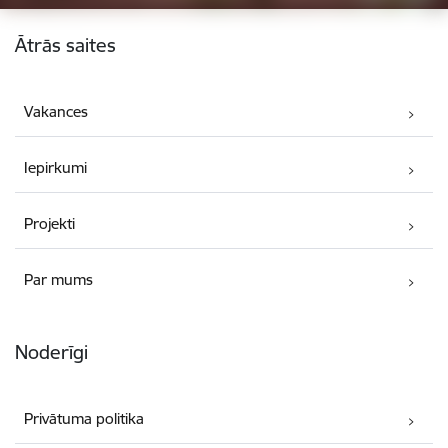
Kājene
Ātrās saites
Vakances
Iepirkumi
Projekti
Par mums
Noderīgi
Privātuma politika