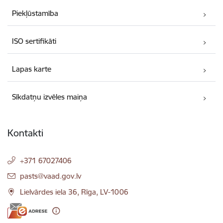
Piekļūstamība
ISO sertifikāti
Lapas karte
Sīkdatņu izvēles maiņa
Kontakti
+371 67027406
E-pasts:
pasts@vaad.gov.lv
Lielvārdes iela 36, Rīga, LV-1006