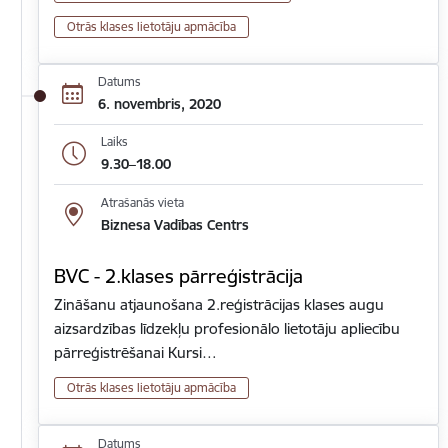
Otrās klases lietotāju apmācība
Datums
6. novembris, 2020
Laiks
9.30–18.00
Atrašanās vieta
Biznesa Vadības Centrs
BVC - 2.klases pārreģistrācija
Zināšanu atjaunošana 2.reģistrācijas klases augu
aizsardzības līdzekļu profesionālo lietotāju apliecību
pārreģistrēšanai Kursi…
Otrās klases lietotāju apmācība
Datums