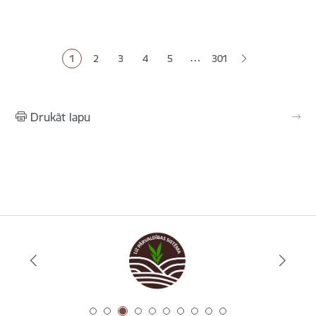
Lapošana
…
1
2
3
4
5
301
Pašreizējā lapa
Lapa
Lapa
Lapa
Lapa
Drukāt lapu