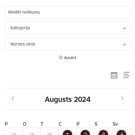
Meklēt notikumu
Kategorija
Norises vieta
Aizvērt
Augusts 2024
P
O
T
C
P
S
Sv
1
2
3
4
27
28
29