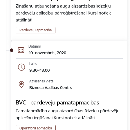
Zināšanu atjaunošana augu aizsardzības līdzekļu
pārdevēju apliecību pārreģistrēšanai Kursi notiek
attālināti
Pārdevēju apmācība
Datums
10. novembris, 2020
Laiks
9.30–18.00
Atrašanās vieta
Biznesa Vadības Centrs
BVC - pārdevēju pamatapmācības
Pamatapmācība augu aizsardzības līdzekļu pārdevēju
apliecību iegūšanai Kursi notiek attālināti
Operatoru apmācība