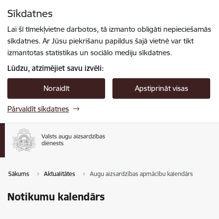
Pāriet uz lapas saturu
Sīkdatnes
Spied
lai meklētu
Enter
Lai šī tīmekļvietne darbotos, tā izmanto obligāti nepieciešamās
sīkdatnes. Ar Jūsu piekrišanu papildus šajā vietnē var tikt
izmantotas statistikas un sociālo mediju sīkdatnes.
Lūdzu, atzīmējiet savu izvēli:
Noraidīt
Apstiprināt visas
Pārvaldīt sīkdatnes
Sākums
Aktualitātes
Augu aizsardzības apmācību kalendārs
Notikumu kalendārs