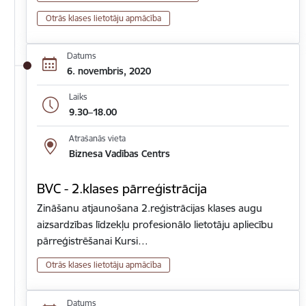
Otrās klases lietotāju apmācība
Datums
6. novembris, 2020
Laiks
9.30–18.00
Atrašanās vieta
Biznesa Vadības Centrs
BVC - 2.klases pārreģistrācija
Zināšanu atjaunošana 2.reģistrācijas klases augu
aizsardzības līdzekļu profesionālo lietotāju apliecību
pārreģistrēšanai Kursi…
Otrās klases lietotāju apmācība
Datums