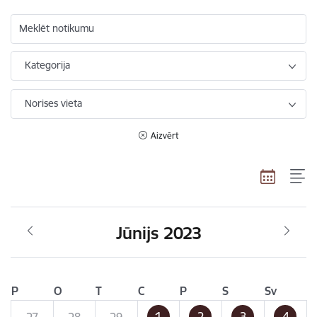
Meklēt notikumu
Kategorija
Norises vieta
Aizvērt
Jūnijs 2023
P
O
T
C
P
S
Sv
1
2
3
4
27
28
29