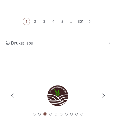
Lapošana
…
1
2
3
4
5
301
Pašreizējā lapa
Lapa
Lapa
Lapa
Lapa
Drukāt lapu