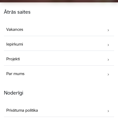
Kājene
Ātrās saites
Vakances
Iepirkumi
Projekti
Par mums
Noderīgi
Privātuma politika