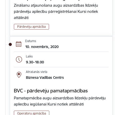
Zināšanu atjaunošana augu aizsardzības līdzekļu
pārdevēju apliecību pārreģistrēšanai Kursi notiek
attālināti
Pārdevēju apmācība
Datums
10. novembris, 2020
Laiks
9.30–18.00
Atrašanās vieta
Biznesa Vadības Centrs
BVC - pārdevēju pamatapmācības
Pamatapmācība augu aizsardzības līdzekļu pārdevēju
apliecību iegūšanai Kursi notiek attālināti
Operatoru apmācība