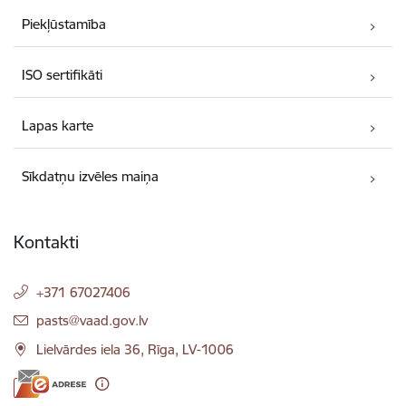
Piekļūstamība
ISO sertifikāti
Lapas karte
Sīkdatņu izvēles maiņa
Kontakti
+371 67027406
E-pasts:
pasts@vaad.gov.lv
Lielvārdes iela 36, Rīga, LV-1006