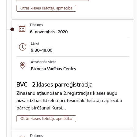
Otrās klases lietotāju apmācība
Datums
6. novembris, 2020
Laiks
9.30–18.00
Atrašanās vieta
Biznesa Vadības Centrs
BVC - 2.klases pārreģistrācija
Zināšanu atjaunošana 2.reģistrācijas klases augu
aizsardzības līdzekļu profesionālo lietotāju apliecību
pārreģistrēšanai Kursi…
Otrās klases lietotāju apmācība
Datums