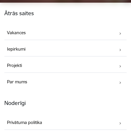
Kājene
Ātrās saites
Vakances
Iepirkumi
Projekti
Par mums
Noderīgi
Privātuma politika