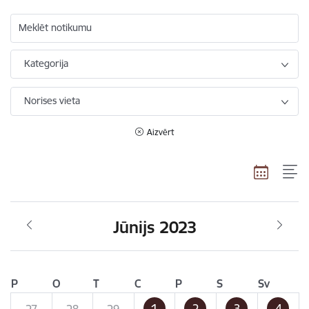
Meklēt notikumu
Kategorija
Norises vieta
Aizvērt
Jūnijs 2023
P
O
T
C
P
S
Sv
1
2
3
4
27
28
29