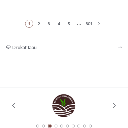
Lapošana
…
1
2
3
4
5
301
Pašreizējā lapa
Lapa
Lapa
Lapa
Lapa
Drukāt lapu