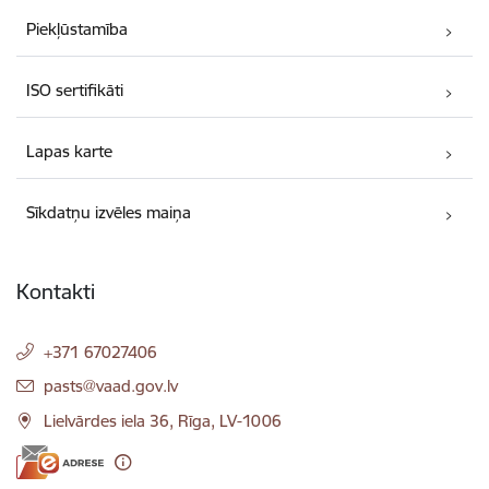
Piekļūstamība
ISO sertifikāti
Lapas karte
Sīkdatņu izvēles maiņa
Kontakti
+371 67027406
E-pasts:
pasts@vaad.gov.lv
Lielvārdes iela 36, Rīga, LV-1006