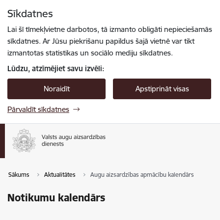
Pāriet uz lapas saturu
Sīkdatnes
Spied
lai meklētu
Enter
Lai šī tīmekļvietne darbotos, tā izmanto obligāti nepieciešamās
sīkdatnes. Ar Jūsu piekrišanu papildus šajā vietnē var tikt
izmantotas statistikas un sociālo mediju sīkdatnes.
Lūdzu, atzīmējiet savu izvēli:
Noraidīt
Apstiprināt visas
Pārvaldīt sīkdatnes
Sākums
Aktualitātes
Augu aizsardzības apmācību kalendārs
Notikumu kalendārs