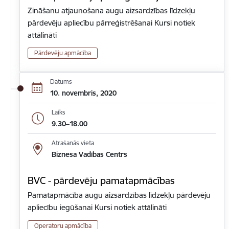
Zināšanu atjaunošana augu aizsardzības līdzekļu
pārdevēju apliecību pārreģistrēšanai Kursi notiek
attālināti
Pārdevēju apmācība
Datums
10. novembris, 2020
Laiks
9.30–18.00
Atrašanās vieta
Biznesa Vadības Centrs
BVC - pārdevēju pamatapmācības
Pamatapmācība augu aizsardzības līdzekļu pārdevēju
apliecību iegūšanai Kursi notiek attālināti
Operatoru apmācība