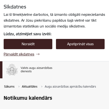
Pāriet uz lapas saturu
Sīkdatnes
Spied
lai meklētu
Enter
Lai šī tīmekļvietne darbotos, tā izmanto obligāti nepieciešamās
sīkdatnes. Ar Jūsu piekrišanu papildus šajā vietnē var tikt
izmantotas statistikas un sociālo mediju sīkdatnes.
Lūdzu, atzīmējiet savu izvēli:
Noraidīt
Apstiprināt visas
Pārvaldīt sīkdatnes
Sākums
Aktualitātes
Augu aizsardzības apmācību kalendārs
Notikumu kalendārs