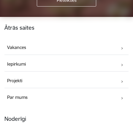
Kājene
Ātrās saites
Vakances
Iepirkumi
Projekti
Par mums
Noderīgi