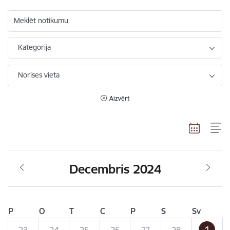
Meklēt notikumu
Kategorija
Norises vieta
Aizvērt
Decembris 2024
P
O
T
C
P
S
Sv
1
23
24
25
26
27
28