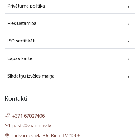
Privātuma politika
Piekļūstamība
ISO sertifikāti
Lapas karte
Sīkdatņu izvēles maiņa
Kontakti
+371 67027406
E-pasts:
pasts@vaad.gov.lv
Lielvārdes iela 36, Rīga, LV-1006