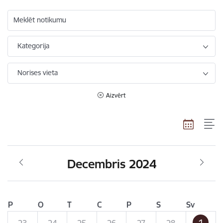
Meklēt notikumu
Kategorija
Norises vieta
Aizvērt
Decembris 2024
P
O
T
C
P
S
Sv
1
23
24
25
26
27
28