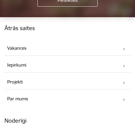
Kājene
Ātrās saites
Vakances
Iepirkumi
Projekti
Par mums
Noderīgi