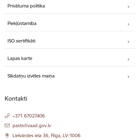
Privātuma politika
Piekļūstamība
ISO sertifikāti
Lapas karte
Sīkdatņu izvēles maiņa
Kontakti
+371 67027406
E-pasts:
pasts@vaad.gov.lv
Lielvārdes iela 36, Rīga, LV-1006