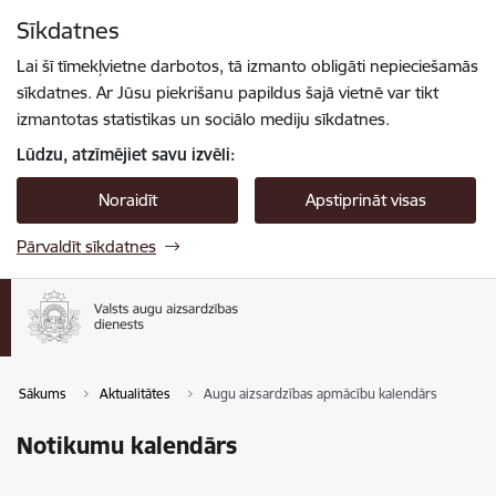
Pāriet uz lapas saturu
Sīkdatnes
Spied
lai meklētu
Enter
Lai šī tīmekļvietne darbotos, tā izmanto obligāti nepieciešamās
sīkdatnes. Ar Jūsu piekrišanu papildus šajā vietnē var tikt
izmantotas statistikas un sociālo mediju sīkdatnes.
Lūdzu, atzīmējiet savu izvēli:
Noraidīt
Apstiprināt visas
Pārvaldīt sīkdatnes
Sākums
Aktualitātes
Augu aizsardzības apmācību kalendārs
Notikumu kalendārs