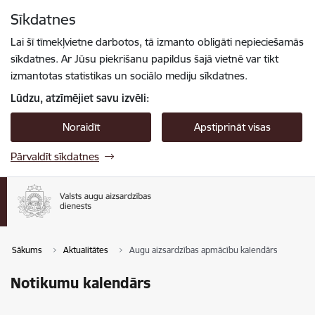
Pāriet uz lapas saturu
Sīkdatnes
Spied
lai meklētu
Enter
Lai šī tīmekļvietne darbotos, tā izmanto obligāti nepieciešamās
sīkdatnes. Ar Jūsu piekrišanu papildus šajā vietnē var tikt
izmantotas statistikas un sociālo mediju sīkdatnes.
Lūdzu, atzīmējiet savu izvēli:
Noraidīt
Apstiprināt visas
Pārvaldīt sīkdatnes
Sākums
Aktualitātes
Augu aizsardzības apmācību kalendārs
Notikumu kalendārs