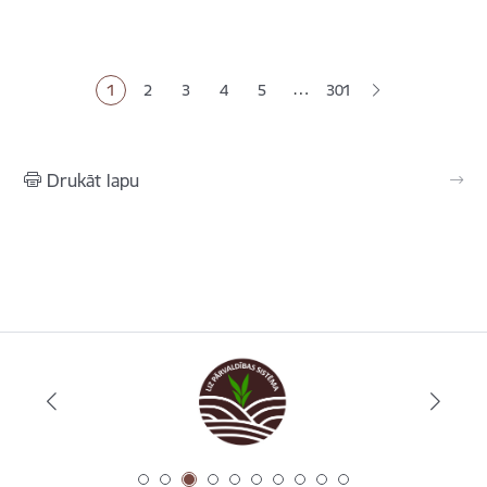
Lapošana
…
1
2
3
4
5
301
Pašreizējā lapa
Lapa
Lapa
Lapa
Lapa
Drukāt lapu