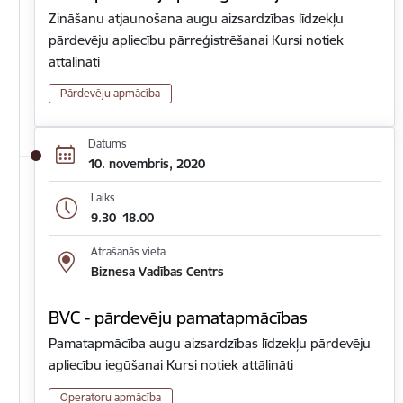
Zināšanu atjaunošana augu aizsardzības līdzekļu
pārdevēju apliecību pārreģistrēšanai Kursi notiek
attālināti
Pārdevēju apmācība
Datums
10. novembris, 2020
Laiks
9.30–18.00
Atrašanās vieta
Biznesa Vadības Centrs
BVC - pārdevēju pamatapmācības
Pamatapmācība augu aizsardzības līdzekļu pārdevēju
apliecību iegūšanai Kursi notiek attālināti
Operatoru apmācība