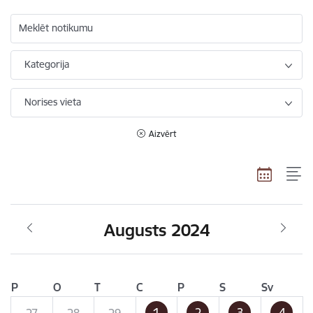
Meklēt notikumu
Kategorija
Norises vieta
Aizvērt
Augusts 2024
P
O
T
C
P
S
Sv
1
2
3
4
27
28
29