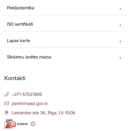
Piekļūstamība
ISO sertifikāti
Lapas karte
Sīkdatņu izvēles maiņa
Kontakti
+371 67027406
E-pasts:
pasts@vaad.gov.lv
Lielvārdes iela 36, Rīga, LV-1006