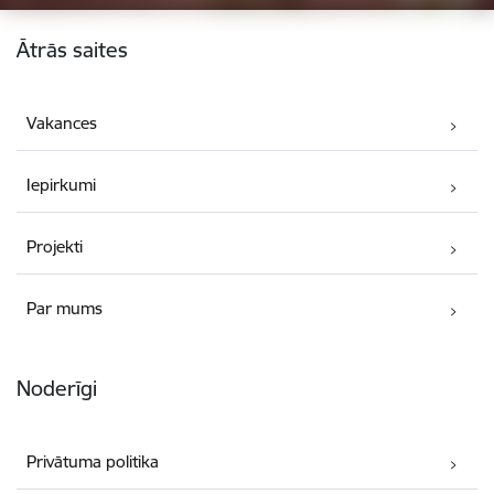
Kājene
Ātrās saites
Vakances
Iepirkumi
Projekti
Par mums
Noderīgi
Privātuma politika