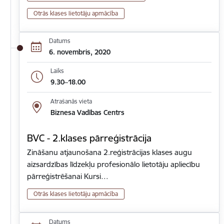
Otrās klases lietotāju apmācība
Datums
6. novembris, 2020
Laiks
9.30–18.00
Atrašanās vieta
Biznesa Vadības Centrs
BVC - 2.klases pārreģistrācija
Zināšanu atjaunošana 2.reģistrācijas klases augu
aizsardzības līdzekļu profesionālo lietotāju apliecību
pārreģistrēšanai Kursi…
Otrās klases lietotāju apmācība
Datums