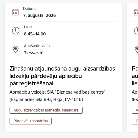
Datums
7. augusts, 2026
Laiks
8.45–14.00
Atrašanās vieta
Tiešsaistē
Zināšanu atjaunošana augu aizsardzības
Pa
līdzekļu pārdevēju apliecību
au
pārreģistrēšanai
li
Apmācību veicējs: SIA "Biznesa vadības centrs"
Ap
(Esplanādes iela 8-6, Rīga, LV-1016)
(Es
Augu aizsardzības apmācību kalendārs
A
Pārdevēju apmācība
O