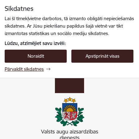
Pāriet uz lapas saturu
Sīkdatnes
Spied
lai meklētu
Enter
Lai šī tīmekļvietne darbotos, tā izmanto obligāti nepieciešamās
sīkdatnes. Ar Jūsu piekrišanu papildus šajā vietnē var tikt
izmantotas statistikas un sociālo mediju sīkdatnes.
Lūdzu, atzīmējiet savu izvēli:
Noraidīt
Apstiprināt visas
Pārvaldīt sīkdatnes
Valsts augu aizsardzības dienests