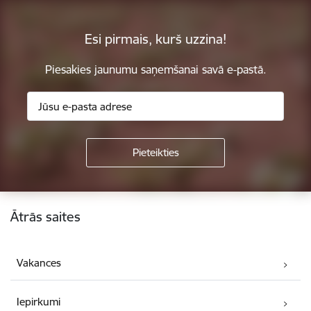
Esi pirmais, kurš uzzina!
Piesakies jaunumu saņemšanai savā e-pastā.
Kājene
Ātrās saites
Vakances
Iepirkumi