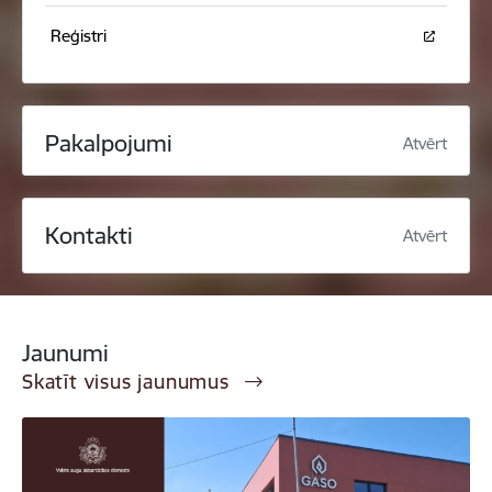
Reģistri
Pakalpojumi
Atvērt
Kontakti
Atvērt
Jaunumi
Skatīt visus jaunumus