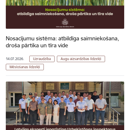
Nosacījumu sistēma: atbildīga saimniekošana,
droša pārtika un tīra vide
14.07.2026.
Uzraudzība
Augu aizsardzības līdzekļi
Mēslošanas līdzekļi