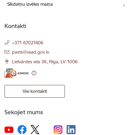
Sīkdatņu izvēles maiņa
Kontakti
+371 67027406
E-pasts:
pasts@vaad.gov.lv
Lielvārdes iela 36, Rīga, LV-1006
Visi kontakti
Sekojiet mums